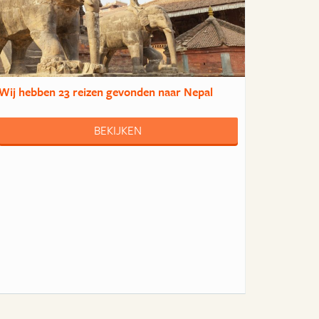
Wij hebben
23 reizen
gevonden naar Nepal
BEKIJKEN