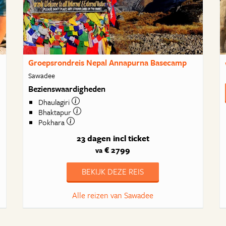
Groepsrondreis Nepal Annapurna Basecamp
Sawadee
Bezienswaardigheden
Dhaulagiri
Bhaktapur
Pokhara
23 dagen
incl ticket
€ 2799
va
BEKIJK DEZE REIS
Alle reizen van Sawadee