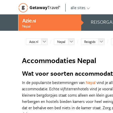
alle sites
Getaway
Travel
©
Azie
REISORGA
.nl
Nepal
Azie.nl
Nepal
Reisgids
Accommodaties Nepal
Wat voor soorten accommodatie
In de populairste bestemmingen van
Nepal
vind je al
accommodatie. Echte vijfsterrenhotels vind je vooral
kleinere bergdorpjes staat soms alleen een klein gu
herbergen en hostels bieden kamers voor heel weinig
dat er behalve een bed niets in de kamer staat. Zorg 