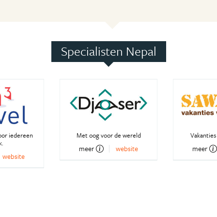
Specialisten Nepal
oor iedereen
Met oog voor de wereld
Vakanties 
k.
meer
website
meer
website