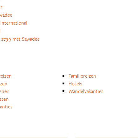
er
awadee
International
l
 2799 met Sawadee
eizen
Familiereizen
izen
Hotels
enen
Wandelvakanties
isten
anties