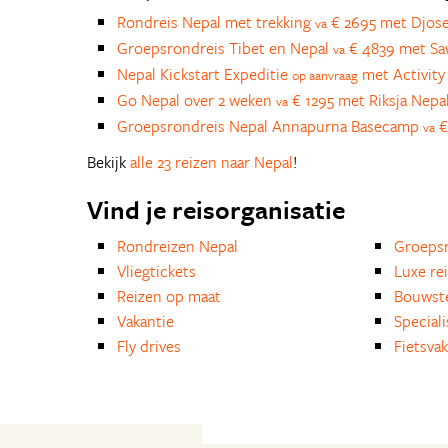
Rondreis Nepal met trekking
€ 2695 met Djos
va
Groepsrondreis Tibet en Nepal
€ 4839 met S
va
Nepal Kickstart Expeditie
met Activity 
op aanvraag
Go Nepal over 2 weken
€ 1295 met Riksja Nepa
va
Groepsrondreis Nepal Annapurna Basecamp
€
va
Bekijk
alle 23 reizen naar Nepal
!
Vind je reisorganisatie
Rondreizen Nepal
Groepsr
Vliegtickets
Luxe re
Reizen op maat
Bouwst
Vakantie
Special
Fly drives
Fietsvak