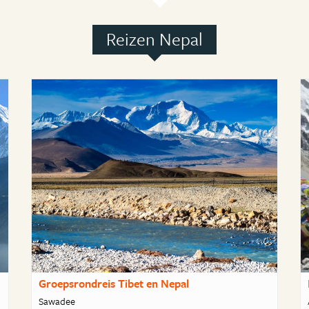
Reizen Nepal
Groepsrondreis Tibet en Nepal
Sawadee