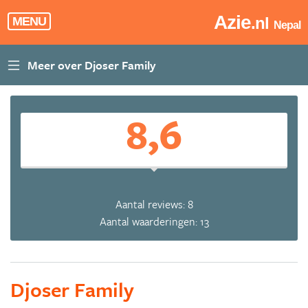
Azie
.nl
MENU
Nepal
8,6
Aantal reviews: 8
Aantal waarderingen: 13
Djoser Family