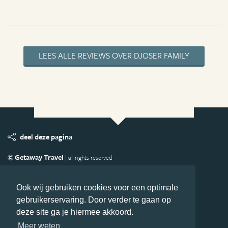
LEES ALLE REVIEWS OVER DJOSER FAMILY
deel deze pagina
© Getaway Travel
| all rights reserved
Adverteren
Handige Links
Algemene Voorwaarden
Copyright
Privacy statement
Disclaimer
Cookies
Ook wij gebruiken cookies voor een optimale
gebruikerservaring. Door verder te gaan op
Volg Azie.nl
deze site ga je hiermee akkoord.
Nieuwsbrief
Facebook
Meer weten