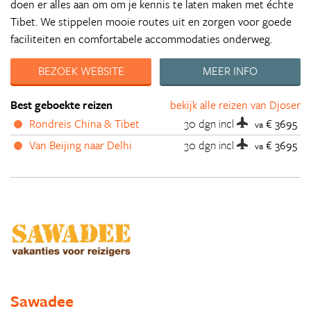
doen er alles aan om om je kennis te laten maken met échte
Tibet. We stippelen mooie routes uit en zorgen voor goede
faciliteiten en comfortabele accommodaties onderweg.
BEZOEK WEBSITE
MEER INFO
Best geboekte reizen
bekijk alle reizen van Djoser
Rondreis China & Tibet
30 dgn
incl
€ 3695
va
Van Beijing naar Delhi
30 dgn
incl
€ 3695
va
Sawadee