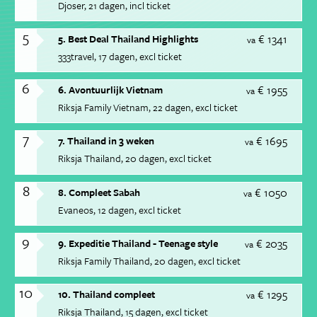
Djoser
21 dagen
incl ticket
5
€ 1341
5. Best Deal Thailand Highlights
va
333travel
17 dagen
excl ticket
6
€ 1955
6. Avontuurlijk Vietnam
va
Riksja Family Vietnam
22 dagen
excl ticket
7
€ 1695
7. Thailand in 3 weken
va
Riksja Thailand
20 dagen
excl ticket
8
€ 1050
8. Compleet Sabah
va
Evaneos
12 dagen
excl ticket
9
€ 2035
9. Expeditie Thailand - Teenage style
va
Riksja Family Thailand
20 dagen
excl ticket
10
€ 1295
10. Thailand compleet
va
Riksja Thailand
15 dagen
excl ticket