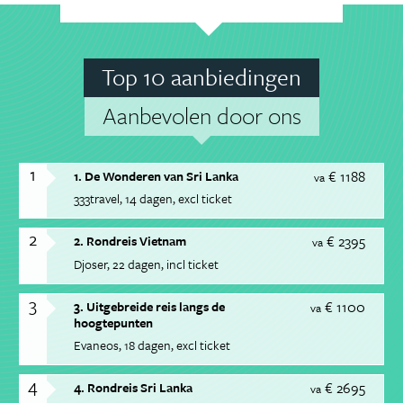
Top 10 aanbiedingen
Aanbevolen door ons
1
€ 1188
1. De Wonderen van Sri Lanka
va
333travel
14 dagen
excl ticket
2
€ 2395
2. Rondreis Vietnam
va
Djoser
22 dagen
incl ticket
3
€ 1100
3. Uitgebreide reis langs de
va
hoogtepunten
Evaneos
18 dagen
excl ticket
4
€ 2695
4. Rondreis Sri Lanka
va