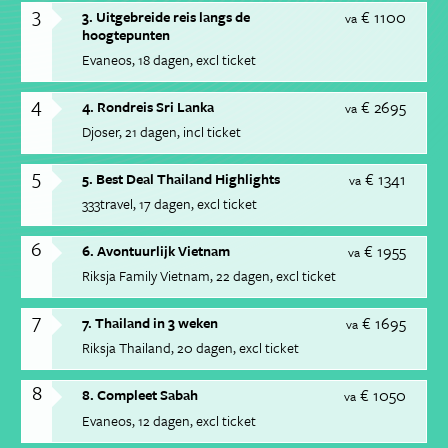
3
€ 1100
3. Uitgebreide reis langs de
va
hoogtepunten
Evaneos
18 dagen
excl ticket
4
€ 2695
4. Rondreis Sri Lanka
va
Djoser
21 dagen
incl ticket
5
€ 1341
5. Best Deal Thailand Highlights
va
333travel
17 dagen
excl ticket
6
€ 1955
6. Avontuurlijk Vietnam
va
Riksja Family Vietnam
22 dagen
excl ticket
7
€ 1695
7. Thailand in 3 weken
va
Riksja Thailand
20 dagen
excl ticket
8
€ 1050
8. Compleet Sabah
va
Evaneos
12 dagen
excl ticket