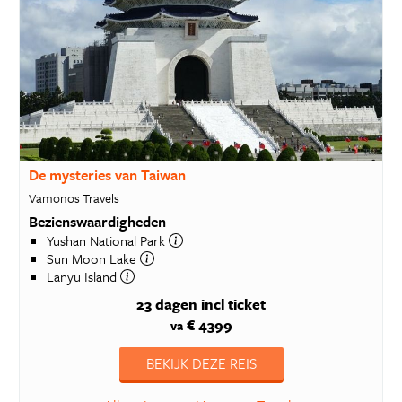
De mysteries van Taiwan
Vamonos Travels
Bezienswaardigheden
Yushan National Park
Sun Moon Lake
Lanyu Island
23 dagen
incl ticket
€ 4399
va
BEKIJK DEZE REIS