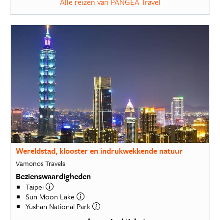
Alle reizen van PANGEA Travel
Wereldstad, klooster en indrukwekkende natuur
Vamonos Travels
Bezienswaardigheden
Taipei
Sun Moon Lake
Yushan National Park