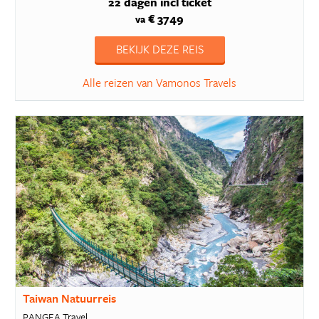
22 dagen
incl ticket
€ 3749
va
BEKIJK DEZE REIS
Alle reizen van Vamonos Travels
Taiwan Natuurreis
PANGEA Travel