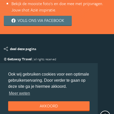
Bekijk de mooiste foto's en doe mee met prijsvragen.
Jouw shot Azië inspiratie.
VOLG ONS VIA FACEBOOK
deel deze pagina
© Getaway Travel
| all rights reserved
Adverteren
Handige Links
Algemene Voorwaarden
Copyright
Privacy statement
Disclaimer
Cookies
Ook wij gebruiken cookies voor een optimale
gebruikerservaring. Door verder te gaan op
Volg Azie.nl
deze site ga je hiermee akkoord.
Nieuwsbrief
Facebook
Meer weten
AKKOORD