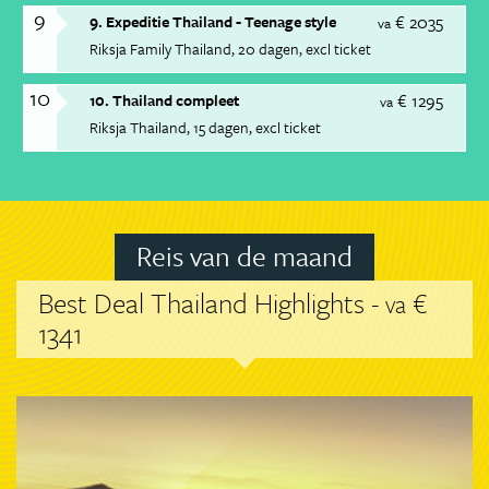
9
€ 2035
9. Expeditie Thailand - Teenage style
va
Riksja Family Thailand
20 dagen
excl ticket
10
€ 1295
10. Thailand compleet
va
Riksja Thailand
15 dagen
excl ticket
Reis van de maand
Best Deal Thailand Highlights -
€
va
1341