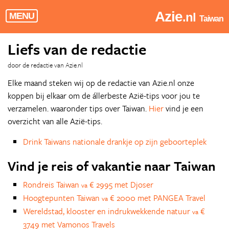
Azie
.nl
MENU
Taiwan
Liefs van de redactie
door de redactie van Azie.nl
Elke maand steken wij op de redactie van Azie.nl onze
koppen bij elkaar om de állerbeste Azië-tips voor jou te
verzamelen. waaronder tips over Taiwan.
Hier
vind je een
overzicht van alle Azië-tips.
Drink Taiwans nationale drankje op zijn geboorteplek
Vind je reis of vakantie naar Taiwan
Rondreis Taiwan
€ 2995 met Djoser
va
Hoogtepunten Taiwan
€ 2000 met PANGEA Travel
va
Wereldstad, klooster en indrukwekkende natuur
€
va
3749 met Vamonos Travels