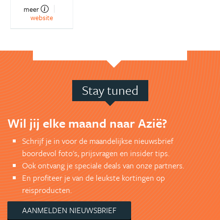
meer
website
Stay tuned
Wil jij elke maand naar Azië?
Schrijf je in voor de maandelijkse nieuwsbrief
boordevol foto's, prijsvragen en insider tips.
Ook ontvang je speciale deals van onze partners.
En profiteer je van de leukste kortingen op
reisproducten.
AANMELDEN NIEUWSBRIEF