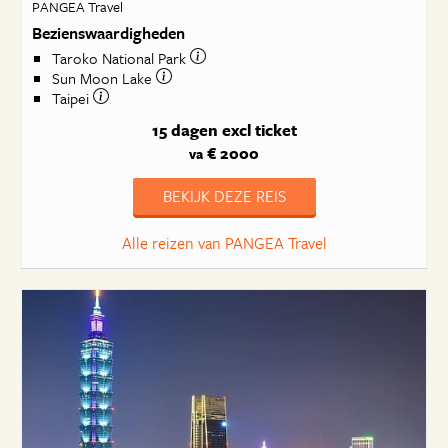
PANGEA Travel
Bezienswaardigheden
Taroko National Park
Sun Moon Lake
Taipei
15 dagen
excl ticket
€ 2000
va
BEKIJK DEZE REIS
Alle reizen van PANGEA Travel