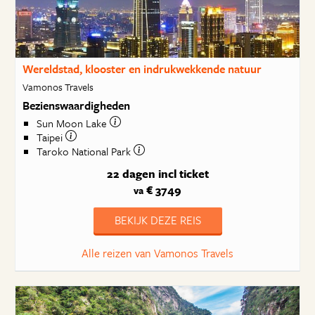
Wereldstad, klooster en indrukwekkende natuur
Vamonos Travels
Bezienswaardigheden
Sun Moon Lake
Taipei
Taroko National Park
22 dagen
incl ticket
€ 3749
va
BEKIJK DEZE REIS
Alle reizen van Vamonos Travels