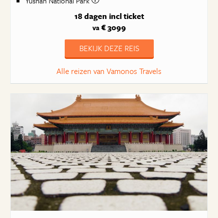
Yushan National Park
18 dagen
incl ticket
€ 3099
va
BEKIJK DEZE REIS
Alle reizen van Vamonos Travels