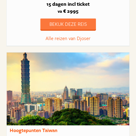
15 dagen
incl ticket
€ 2995
va
BEKIJK DEZE REIS
Alle reizen van Djoser
Hoogtepunten Taiwan