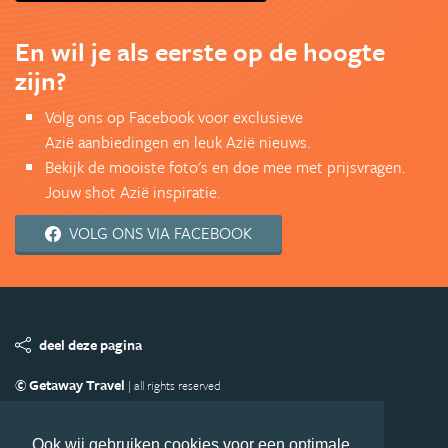
En wil je als eerste op de hoogte
zijn?
Volg ons op Facebook voor exclusieve
Azië aanbiedingen en leuk Azië nieuws.
Bekijk de mooiste foto's en doe mee met prijsvragen.
Jouw shot Azië inspiratie.
VOLG ONS VIA FACEBOOK
deel deze pagina
© Getaway Travel
| all rights reserved
Adverteren
Handige Links
Algemene Voorwaarden
Copyright
Privacy statement
Disclaimer
Cookies
Ook wij gebruiken cookies voor een optimale