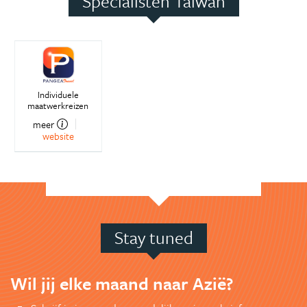
Specialisten Taiwan
Individuele
maatwerkreizen
meer
website
Stay tuned
Wil jij elke maand naar Azië?