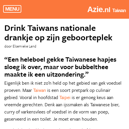
Azie
.nl
MENU
Taiwan
Drink Taiwans nationale
drankje op zijn geboorteplek
door Elsemieke Land
“Een heleboel gekke Taiwanese hapjes
sloeg ik over, maar voor bubbelthee
maakte ik een uitzondering.”
Eigenlijk ben ik niet zo’n held op het gebied van gek voedsel
proeven. Maar
Taiwan
is een soort pretpark op culinair
gebied. Vooral in hoofdstad
Taipei
is er genoeg keus aan
vreemde gerechten. Denk aan ijssmaken als Taiwanese bier,
curry of varkensvlees of voedsel in de vorm van poep,
geserveerd in een toilet. Je moet ervan houden.