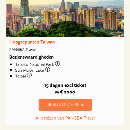
Hoogtepunten Taiwan
PANGEA Travel
Bezienswaardigheden
Taroko National Park
Sun Moon Lake
Taipei
15 dagen
excl ticket
€ 2000
va
BEKIJK DEZE REIS
Alle reizen van PANGEA Travel