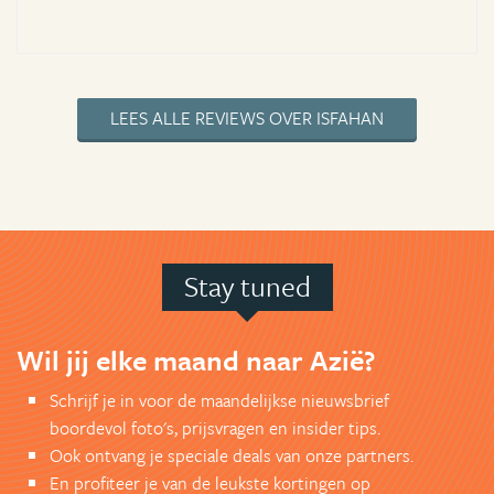
LEES ALLE REVIEWS OVER ISFAHAN
Stay tuned
Wil jij elke maand naar Azië?
Schrijf je in voor de maandelijkse nieuwsbrief
boordevol foto's, prijsvragen en insider tips.
Ook ontvang je speciale deals van onze partners.
En profiteer je van de leukste kortingen op