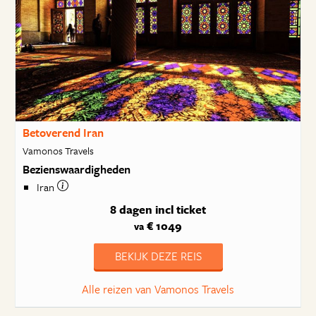
Betoverend Iran
Vamonos Travels
Bezienswaardigheden
Iran
8 dagen
incl ticket
€ 1049
va
BEKIJK DEZE REIS
Alle reizen van Vamonos Travels