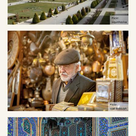
Flickr:
xiquinhosilva
Flickr:
Matt Biddulph