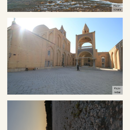
Flickr:
Ninara
Flickr:
reibai