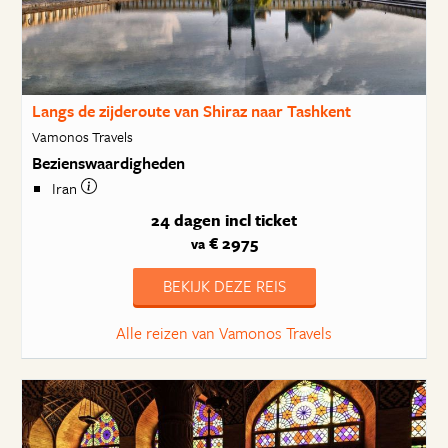
Langs de zijderoute van Shiraz naar Tashkent
Vamonos Travels
Bezienswaardigheden
Iran
24 dagen
incl ticket
€ 2975
va
BEKIJK DEZE REIS
Alle reizen van Vamonos Travels