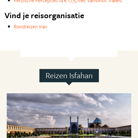
Perzische Percepties
€ 1775 met Vamonos Travels
va
Vind je reisorganisatie
Rondreizen Iran
Reizen Isfahan