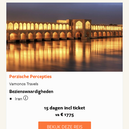
Perzische Percepties
Vamonos Travels
Bezienswaardigheden
Iran
15 dagen
incl ticket
€ 1775
va
BEKIJK DEZE REIS