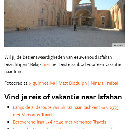
Wil jij de bezienswaardigheden van eeuwenoud Isfahan
bezichtigen? Bekijk
hier
het beste aanbod voor een vakantie
naar Iran!
Fotocredits:
xiquinhosilva
|
Matt Biddulph
|
Ninara
|
reibai
Vind je reis of vakantie naar Isfahan
Langs de zijderoute van Shiraz naar Tashkent
€ 2975
va
met Vamonos Travels
Betoverend Iran
€ 1049 met Vamonos Travels
va