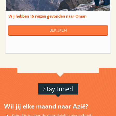
Wij hebben
16 reizen
gevonden naar Oman
BEKIJKEN
Stay tuned
Wil jij elke maand naar Azië?
Schrijf je in voor de maandelijkse nieuwsbrief