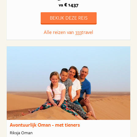
€ 1437
va
BEKIJK DEZE REIS
Alle reizen van 333travel
Avontuurlijk Oman - met tieners
Riksja Oman