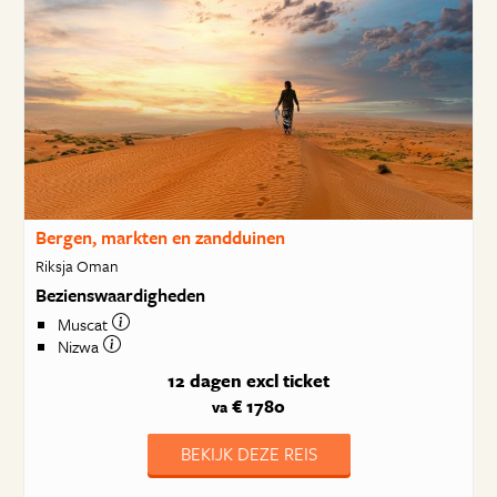
Bergen, markten en zandduinen
Riksja Oman
Bezienswaardigheden
Muscat
Nizwa
12 dagen
excl ticket
€ 1780
va
BEKIJK DEZE REIS