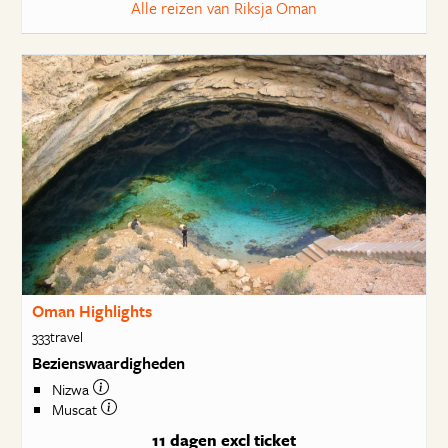
Alle reizen van Riksja Oman
Oman Highlights
333travel
Bezienswaardigheden
Nizwa
Muscat
11 dagen
excl ticket