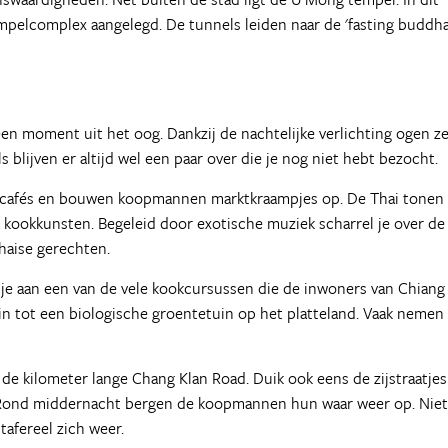
mpelcomplex aangelegd. De tunnels leiden naar de 'fasting buddha
een moment uit het oog. Dankzij de nachtelijke verlichting ogen z
blijven er altijd wel een paar over die je nog niet hebt bezocht.
de cafés en bouwen koopmannen marktkraampjes op. De Thai tonen
ookkunsten. Begeleid door exotische muziek scharrel je over de
haise gerechten.
 je aan een van de vele kookcursussen die de inwoners van Chiang
in tot een biologische groentetuin op het platteland. Vaak nemen
e kilometer lange Chang Klan Road. Duik ook eens de zijstraatjes
. Rond middernacht bergen de koopmannen hun waar weer op. Niet
tafereel zich weer.