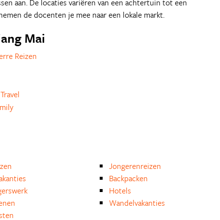
en aan. De locaties variëren van een achtertuin tot een
 nemen de docenten je mee naar een lokale markt.
hiang Mai
erre Reizen
Travel
mily
izen
Jongerenreizen
akanties
Backpacken
igerswerk
Hotels
enen
Wandelvakanties
isten