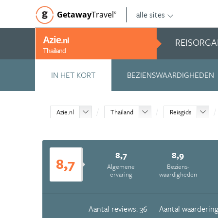
alle sites
Getaway
Travel
©
Azie
REISORGA
.nl
Thailand
IN HET KORT
BEZIENSWAARDIGHEDEN
Azie.nl
Thailand
Reisgids
8,7
8,9
8,7
Algemene
Beziens­
ervaring
waardigheden
Aantal reviews: 36
Aantal waardering