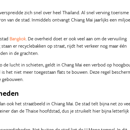
 verspreidde zich snel over heel Thailand. Al snel verving toerisme
n van de stad. Inmiddels ontvangt Chiang Mai jaarlijks een miljo
fstad
Bangkok
. De overheid doet er ook veel aan om de vervuiling
staan er recyclebakken op straat, rijdt het verkeer nog maar één
den in de grachten.
po de lucht in schieten, geldt in Chang Mai een verbod op hoogb
is het niet meer toegestaan flats te bouwen. Deze regel bescher
e gebouwen.
gheden
 ook het straatbeeld in Chiang Mai. De stad telt bijna net zo vee
iner dan de Thaise hoofdstad, dus je struikelt hier bijna letterlijk
waardigheden. Net buiten de stad ligt de U Mong tempel. In dit