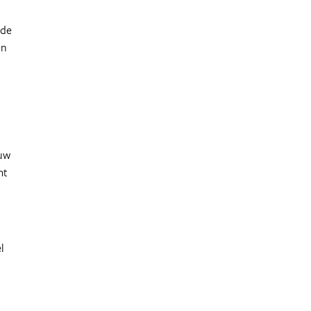
 de
en
ouw
mt
l