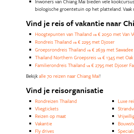
Inwoners van Chiang Mai bieden vele kookcursuss
biologische groentetuin op het platteland. Vaak
Vind je reis of vakantie naar C
Hoogtepunten van Thailand
€ 2050 met Van V
va
Rondreis Thailand
€ 2295 met Djoser
va
Groepsrondreis Thailand
€ 2639 met Sawadee
va
Thailand Northern Groepsreis
€ 1345 met Oak 
va
Familierondreis Thailand
€ 2795 met Djoser Fa
va
Bekijk
alle 70 reizen naar Chiang Mai
!
Vind je reisorganisatie
Rondreizen Thailand
Luxe re
Vliegtickets
Strandv
Reizen op maat
Vrijwill
Vakantie
Bouwst
Fly drives
Special