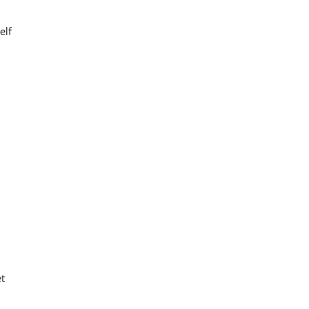
elf
et