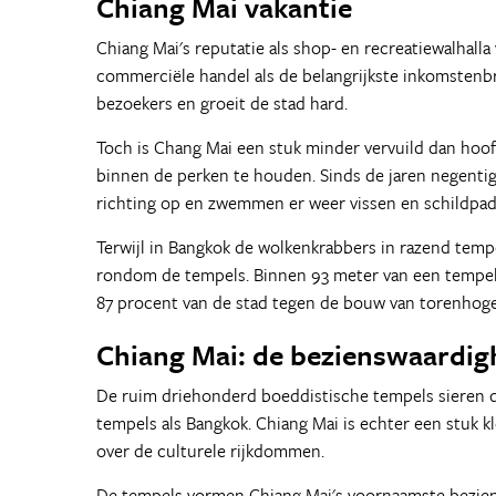
Chiang Mai vakantie
Chiang Mai's reputatie als shop- en recreatiewalhalla
commerciële handel als de belangrijkste inkomstenbro
bezoekers en groeit de stad hard.
Toch is Chang Mai een stuk minder vervuild dan hoo
binnen de perken te houden. Sinds de jaren negentig 
richting op en zwemmen er weer vissen en schildpad
Terwijl in Bangkok de wolkenkrabbers in razend tem
rondom de tempels. Binnen 93 meter van een tempel 
87 procent van de stad tegen de bouw van torenhog
Chiang Mai: de bezienswaardi
De ruim driehonderd boeddistische tempels sieren dan
tempels als Bangkok. Chiang Mai is echter een stuk kle
over de culturele rijkdommen.
De tempels vormen Chiang Mai's voornaamste beziens