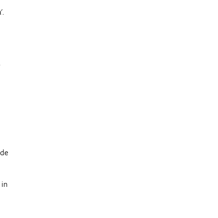
'.
e
 de
 in