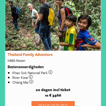
Thailand Family Adventure
NBBS Reizen
Bezienswaardigheden
Khao Sok National Park
River Kwai
Chiang Mai
20 dagen
incl ticket
€ 3466
va
BEKIJK DEZE REIS