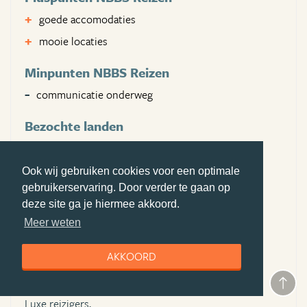
goede accomodaties
mooie locaties
Minpunten NBBS Reizen
communicatie onderweg
Bezochte landen
Australie
Nieuw-zeeland
Ook wij gebruiken cookies voor een optimale
gebruikerservaring. Door verder te gaan op
Aangeraden voor:
deze site ga je hiermee akkoord.
Gezinnen,
Meer weten
Backpackers,
AKKOORD
Stellen,
Vriendengroep,
Luxe reizigers,