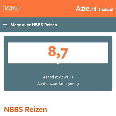
Azie
.nl
MENU
Thailand
8,7
Aantal reviews: 11
Aantal waarderingen: 19
NBBS Reizen