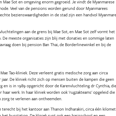
 van Mae Sot en omgeving enorm gegroeid. Je vindt de Myanmarese
de mode. Veel van de pensions worden gerund door Myanmarees
e echte bezienswaardigheden in de stad zijn een handvol Myanmar
luchtelingen aan de grens bij Mae Sot, en Mae Sot zelf vormt het
. De meeste organisaties zijn blij met donaties en sommige laten
 navraag doen bij pension Ban Thai, de Borderlinewinkel en bij de
Mae Tao-kliniek. Deze verleent gratis medische zorg aan circa
jaar. De kliniek richt zich op mensen buiten de kampen die geen
en is in 1989 opgericht door de Karenvluchteling dr Cynthia, di
 haar werk. In haar kliniek worden ook 'rugzakteams' opgeleid die
 zorg te verlenen aan ontheemden.
je terecht bij het kantoor aan Thanon Indharakiri, circa één kilomet
 het busstation. De kliniek runt ook een basisschool en een