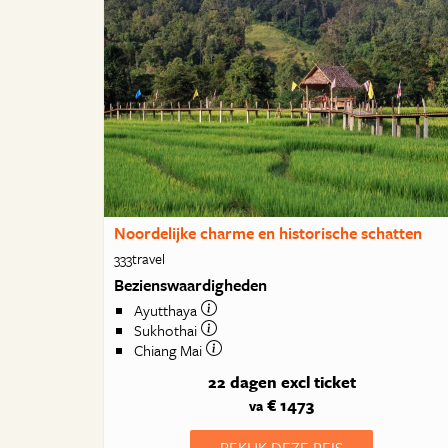
Noordelijke charme en historische schatten
333travel
Bezienswaardigheden
Ayutthaya
Sukhothai
Chiang Mai
22 dagen
excl ticket
€ 1473
va