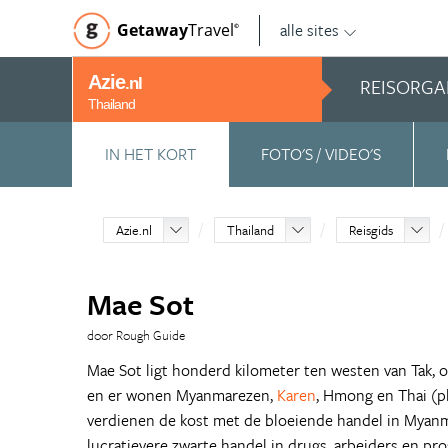
alle sites
Getaway
Travel
©
Azie
REISORGA
.nl
Thailand
IN HET KORT
FOTO'S / VIDEO'S
Azie.nl
Thailand
Reisgids
Mae Sot
door Rough Guide
Mae Sot ligt honderd kilometer ten westen van Tak, 
en er wonen Myanmarezen,
Karen
, Hmong en Thai (p
verdienen de kost met de bloeiende handel in Myanm
lucratievere zwarte handel in drugs, arbeiders en pro