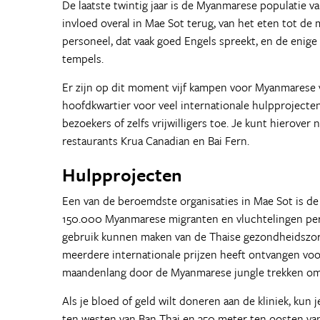
De laatste twintig jaar is de Myanmarese populatie
invloed overal in Mae Sot terug, van het eten tot 
personeel, dat vaak goed Engels spreekt, en de enig
tempels.
Er zijn op dit moment vijf kampen voor Myanmarese v
hoofdkwartier voor veel internationale hulpprojecten
bezoekers of zelfs vrijwilligers toe. Je kunt hierover
restaurants Krua Canadian en Bai Fern.
Hulpprojecten
Een van de beroemdste organisaties in Mae Sot is de 
150.000 Myanmarese migranten en vluchtelingen per 
gebruik kunnen maken van de Thaise gezondheidszorg 
meerdere internationale prijzen heeft ontvangen voor
maandenlang door de Myanmarese jungle trekken om
Als je bloed of geld wilt doneren aan de kliniek, kun 
ten westen van Ban Thai en 350 meter ten oosten van