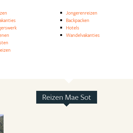
izen
Jongerenreizen
akanties
Backpacken
igerswerk
Hotels
enen
Wandelvakanties
isten
reizen
Reizen Mae Sot