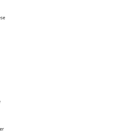
ese
e
er