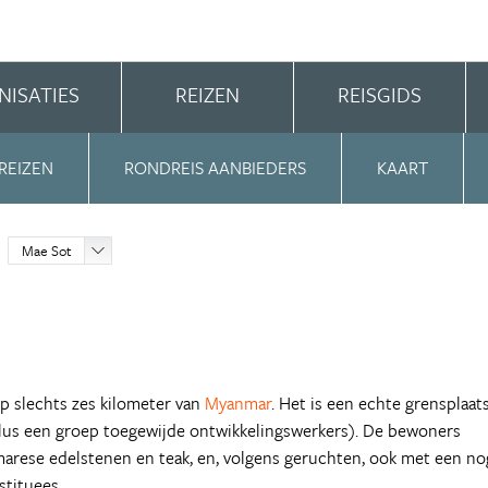
NISATIES
REIZEN
REISGIDS
REIZEN
RONDREIS AANBIEDERS
KAART
Mae Sot
op slechts zes kilometer van
Myanmar
. Het is een echte grensplaats
lus een groep toegewijde ontwikkelingswerkers). De bewoners
arese edelstenen en teak, en, volgens geruchten, ook met een no
stituees.