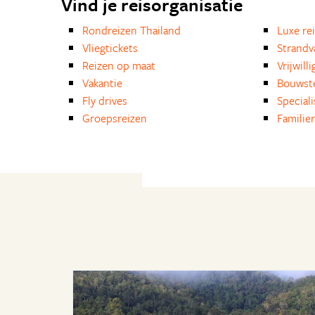
Vind je reisorganisatie
Rondreizen Thailand
Luxe re
Vliegtickets
Strandv
Reizen op maat
Vrijwill
Vakantie
Bouwst
Fly drives
Special
Groepsreizen
Familie