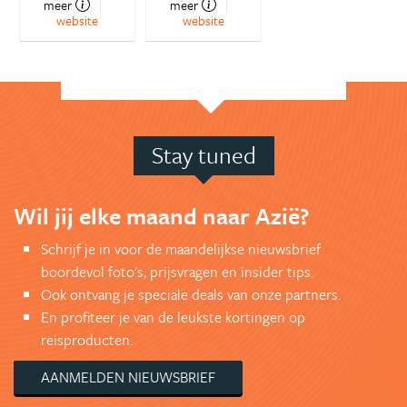
meer
meer
website
website
Stay tuned
Wil jij elke maand naar Azië?
Schrijf je in voor de maandelijkse nieuwsbrief
boordevol foto's, prijsvragen en insider tips.
Ook ontvang je speciale deals van onze partners.
En profiteer je van de leukste kortingen op
reisproducten.
AANMELDEN NIEUWSBRIEF