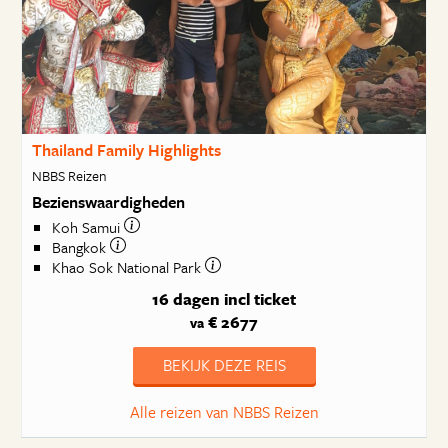
Thailand Family Highlights
NBBS Reizen
Bezienswaardigheden
Koh Samui
Bangkok
Khao Sok National Park
16 dagen
incl ticket
€ 2677
va
BEKIJK DEZE REIS
Alle reizen van NBBS Reizen