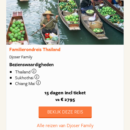
Familierondreis Thailand
Djoser Family
Bezienswaardigheden
Thailand
Sukhothai
Chiang Mai
15 dagen
incl ticket
€ 2795
va
BEKIJK DEZE REIS
Alle reizen van Djoser Family