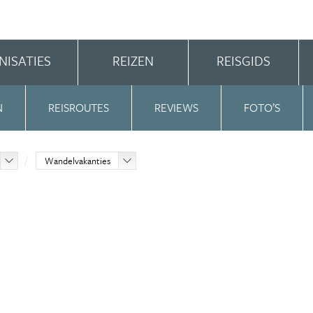
NISATIES
REIZEN
REISGIDS
N
REISROUTES
REVIEWS
FOTO’S
Wandelvakanties
d