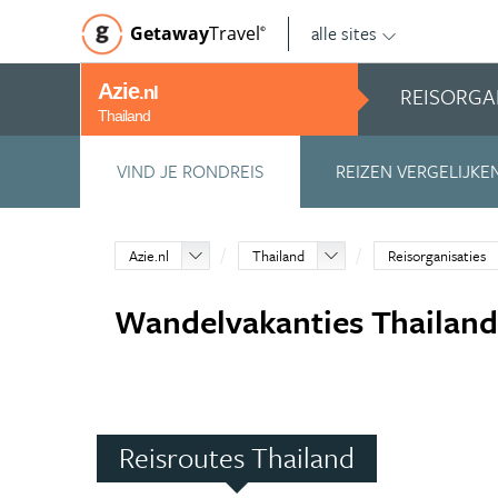
alle sites
Getaway
Travel
©
Azie
REISORGA
.nl
Thailand
VIND JE RONDREIS
REIZEN VERGELIJKE
Azie.nl
Thailand
Reisorganisaties
Wandelvakanties Thailan
Reisroutes Thailand