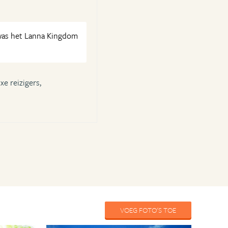
 was het Lanna Kingdom
xe reizigers,
VOEG FOTO'S TOE