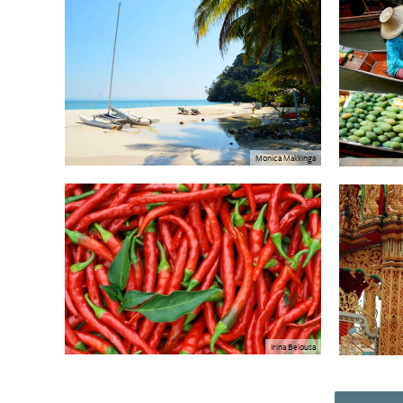
Monica Makkinga
Irina Belousa