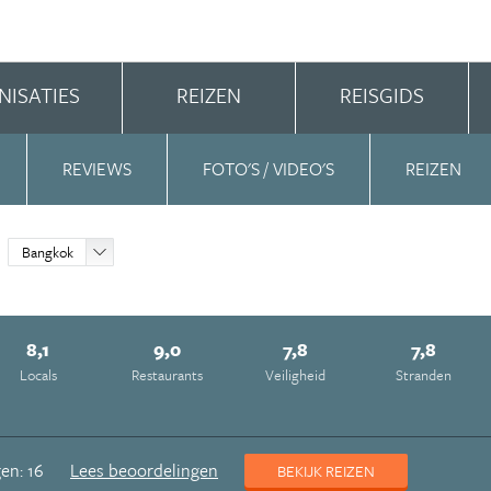
NISATIES
REIZEN
REISGIDS
REVIEWS
FOTO'S / VIDEO'S
REIZEN
Bangkok
8,1
9,0
7,8
7,8
Locals
Restaurants
Veiligheid
Stranden
en: 16
Lees beoordelingen
BEKIJK REIZEN