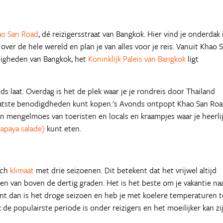
ao San Road
, dé reizigersstraat van Bangkok. Hier vind je onderdak 
er de hele wereld en plan je van alles voor je reis. Vanuit Khao 
digheden van Bangkok, het
Koninklijk Paleis van Bangkok
ligt
ds laat. Overdag is het de plek waar je je rondreis door Thailand
 laatste benodigdheden kunt kopen.'s Avonds ontpopt Khao San Ro
een mengelmoes van toeristen en locals en kraampjes waar je heerli
apaya salade)
kunt eten.
sch
klimaat
met drie seizoenen. Dit betekent dat het vrijwel altijd
 van boven de dertig graden. Het is het beste om je vakantie na
nt dan is het droge seizoen en heb je met koelere temperaturen t
e populairste periode is onder reizigers en het moeilijker kan zi