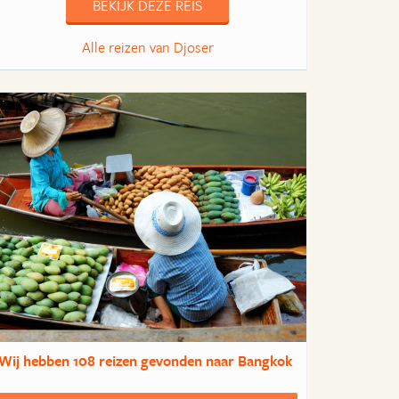
BEKIJK DEZE REIS
Alle reizen van Djoser
Wij hebben
108 reizen
gevonden naar Bangkok