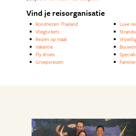
Vind je reisorganisatie
Rondreizen Thailand
Luxe re
Vliegtickets
Strandv
Reizen op maat
Vrijwill
Vakantie
Bouwst
Fly drives
Special
Groepsreizen
Familie