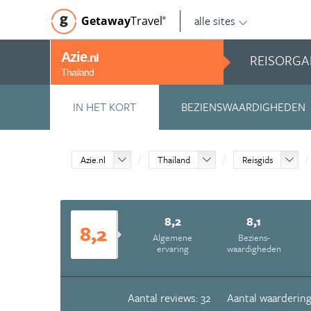
alle sites
Getaway
Travel
©
Azie
REISORGA
.nl
Thailand
IN HET KORT
BEZIENSWAARDIGHEDEN
Azie.nl
Thailand
Reisgids
8,2
8,1
8,2
Algemene
Beziens­
ervaring
waardigheden
Aantal reviews: 32
Aantal waardering