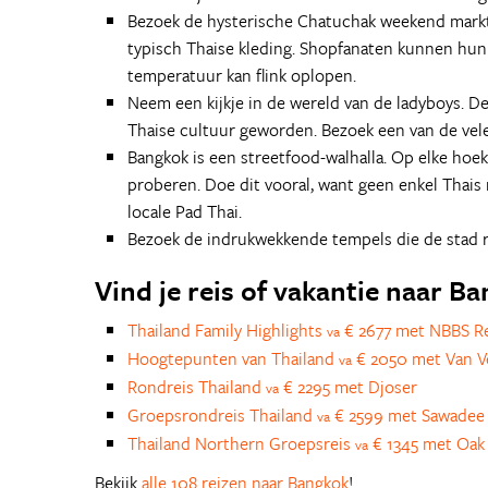
Bezoek de hysterische Chatuchak weekend markt.
typisch Thaise kleding. Shopfanaten kunnen hun h
temperatuur kan flink oplopen.
Neem een kijkje in de wereld van de ladyboys.
Thaise cultuur geworden. Bezoek een van de vele
Bangkok is een streetfood-walhalla. Op elke hoek
proberen. Doe dit vooral, want geen enkel Thais
locale Pad Thai.
Bezoek de indrukwekkende tempels die de stad ri
Vind je reis of vakantie naar B
Thailand Family Highlights
€ 2677 met NBBS R
va
Hoogtepunten van Thailand
€ 2050 met Van V
va
Rondreis Thailand
€ 2295 met Djoser
va
Groepsrondreis Thailand
€ 2599 met Sawadee
va
Thailand Northern Groepsreis
€ 1345 met Oak 
va
Bekijk
alle 108 reizen naar Bangkok
!