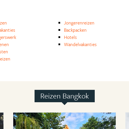
izen
Jongerenreizen
akanties
Backpacken
igerswerk
Hotels
enen
Wandelvakanties
isten
reizen
Reizen Bangkok