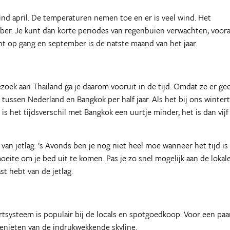
ind april. De temperaturen nemen toe en er is veel wind. Het
ber. Je kunt dan korte periodes van regenbuien verwachten, voora
ht op gang en september is de natste maand van het jaar.
ezoek aan Thailand ga je daarom vooruit in de tijd. Omdat ze er ge
tussen Nederland en Bangkok per half jaar. Als het bij ons wintert
d is het tijdsverschil met Bangkok een uurtje minder, het is dan vijf
 van jetlag. 's Avonds ben je nog niet heel moe wanneer het tijd is
oeite om je bed uit te komen. Pas je zo snel mogelijk aan de lokal
st hebt van de jetlag.
rtsysteem is populair bij de locals en spotgoedkoop. Voor een paa
genieten van de indrukwekkende skyline.