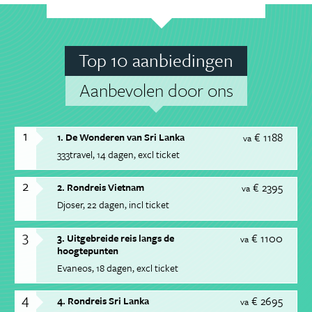
Top 10 aanbiedingen
Aanbevolen door ons
1
€ 1188
1. De Wonderen van Sri Lanka
va
333travel
14 dagen
excl ticket
2
€ 2395
2. Rondreis Vietnam
va
Djoser
22 dagen
incl ticket
3
€ 1100
3. Uitgebreide reis langs de
va
hoogtepunten
Evaneos
18 dagen
excl ticket
4
€ 2695
4. Rondreis Sri Lanka
va