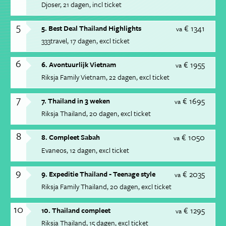
Djoser
21 dagen
incl ticket
5
€ 1341
5. Best Deal Thailand Highlights
va
333travel
17 dagen
excl ticket
6
€ 1955
6. Avontuurlijk Vietnam
va
Riksja Family Vietnam
22 dagen
excl ticket
7
€ 1695
7. Thailand in 3 weken
va
Riksja Thailand
20 dagen
excl ticket
8
€ 1050
8. Compleet Sabah
va
Evaneos
12 dagen
excl ticket
9
€ 2035
9. Expeditie Thailand - Teenage style
va
Riksja Family Thailand
20 dagen
excl ticket
10
€ 1295
10. Thailand compleet
va
Riksja Thailand
15 dagen
excl ticket