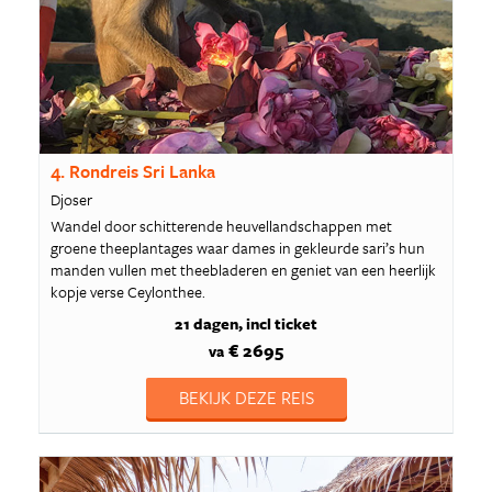
4. Rondreis Sri Lanka
Djoser
Wandel door schitterende heuvellandschappen met
groene theeplantages waar dames in gekleurde sari’s hun
manden vullen met theebladeren en geniet van een heerlijk
kopje verse Ceylonthee.
21 dagen
incl ticket
€ 2695
va
BEKIJK DEZE REIS