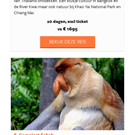
van Thailand ontdekken. Een stukje cultuur in Bangkok en
de River Kwai maar ook natuur bij Khao Yai National Park en
Chiang Mai.
20 dagen
excl ticket
€ 1695
va
BEKIJK DEZE REIS