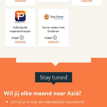
website
website
Individuele
Verre reizen met
maatwerkreizen
kinderen
meer
meer
website
website
Stay tuned
Wil jij elke maand naar Azië?
Schrijf je in voor de maandelijkse nieuwsbrief