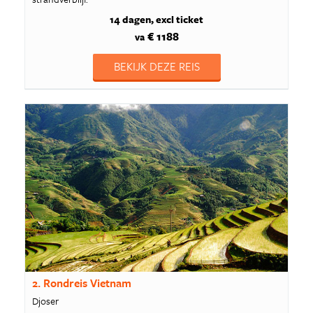
14 dagen
excl ticket
€ 1188
va
BEKIJK DEZE REIS
2. Rondreis Vietnam
Djoser