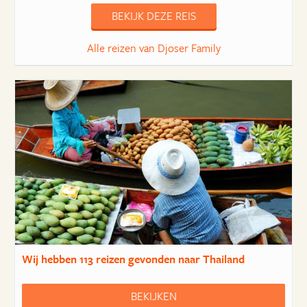
BEKIJK DEZE REIS
Alle reizen van Djoser Family
Wij hebben
113 reizen
gevonden naar Thailand
BEKIJKEN