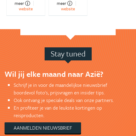
meer
meer
website
website
Stay tuned
Wil jij elke maand naar Azië?
Schrijf je in voor de maandelijkse nieuwsbrief
boordevol foto's, prijsvragen en insider tips.
Ook ontvang je speciale deals van onze partners.
En profiteer je van de leukste kortingen op
reisproducten.
AANMELDEN NIEUWSBRIEF