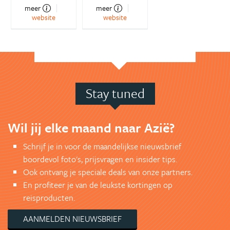
meer
meer
website
website
Stay tuned
Wil jij elke maand naar Azië?
Schrijf je in voor de maandelijkse nieuwsbrief
boordevol foto's, prijsvragen en insider tips.
Ook ontvang je speciale deals van onze partners.
En profiteer je van de leukste kortingen op
reisproducten.
AANMELDEN NIEUWSBRIEF