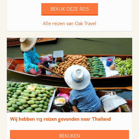
BEKIJK DEZE REIS
Alle reizen van Oak Travel
Wij hebben
113 reizen
gevonden naar Thailand
BEKIJKEN