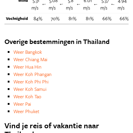
5.31
5.08
5.8
6.01
5.37
4.94
Wind
↑
↑
↑
↑
↑
m/s
m/s
m/s
m/s
m/s
m/s
84%
70%
81%
81%
66%
66%
Vochtigheid
Overige bestemmingen in Thailand
Weer Bangkok
Weer Chiang Mai
Weer Hua Hin
Weer Koh Phangan
Weer Koh Phi Phi
Weer Koh Samui
Weer Koh Tao
Weer Pai
Weer Phuket
Vind je reis of vakantie naar