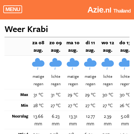
Azie
.nl
MENU
Thailand
Weer Krabi
za 08
zo 09
ma 10
di 11
wo 12
do 13
aug.
aug.
aug.
aug.
aug.
aug.
matige
lichte
matige
matige
lichte
lichte
regen
regen
regen
regen
regen
regen
31 °C
31 °C
29 °C
29 °C
30 °C
30 °C
Max
28 °C
27 °C
27 °C
27 °C
27 °C
26 °C
Min
13.66
6.23
13.31
12.77
2.39
5.08
Neerslag
mm
mm
mm
mm
mm
mm