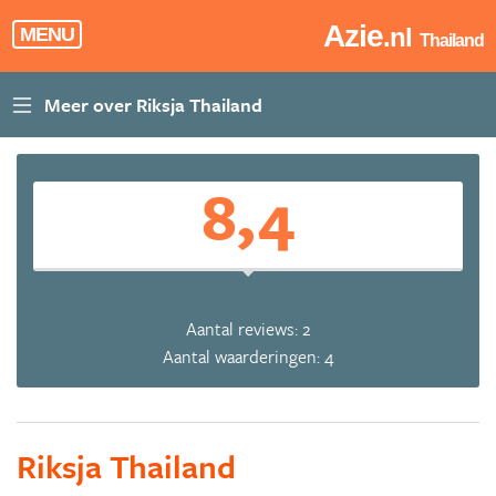
Azie
.nl
MENU
Thailand
8,4
Aantal reviews: 2
Aantal waarderingen: 4
Riksja Thailand