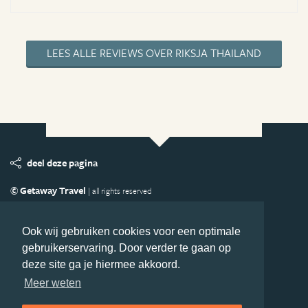
LEES ALLE REVIEWS OVER RIKSJA THAILAND
deel deze pagina
© Getaway Travel
| all rights reserved
Adverteren
Handige Links
Algemene Voorwaarden
Copyright
Privacy statement
Disclaimer
Cookies
Ook wij gebruiken cookies voor een optimale
gebruikerservaring. Door verder te gaan op
Volg Azie.nl
deze site ga je hiermee akkoord.
Nieuwsbrief
Facebook
Meer weten