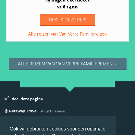
€ 1400
va
BEKIJK DEZE REIS
Alle reizen van Van Verre Familiereizen
ALLE REIZEN VAN VAN VERRE FAMILIEREIZEN
deel deze pagina
© Getaway Travel
| all rights reserved
Adverteren
Handige Links
Algemene Voorwaarden
Copyright
Privacy statement
Disclaimer
Cookies
Ook wij gebruiken cookies voor een optimale