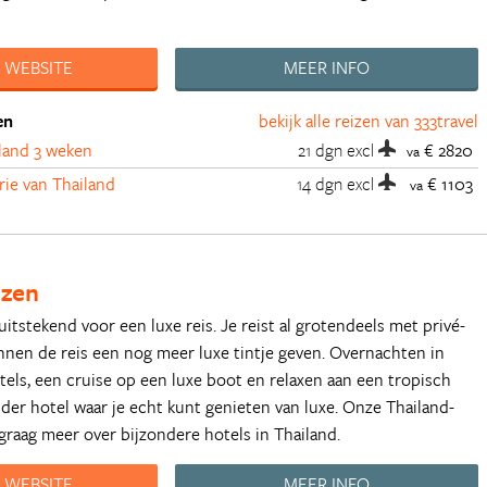
 WEBSITE
MEER INFO
en
bekijk alle reizen van 333travel
iland 3 weken
21 dgn
excl
€ 2820
va
rie van Thailand
14 dgn
excl
€ 1103
va
izen
uitstekend voor een luxe reis. Je reist al grotendeels met privé-
nen de reis een nog meer luxe tintje geven. Overnachten in
tels, een cruise op een luxe boot en relaxen aan een tropisch
nder hotel waar je echt kunt genieten van luxe. Onze Thailand-
e graag meer over bijzondere hotels in Thailand.
 WEBSITE
MEER INFO