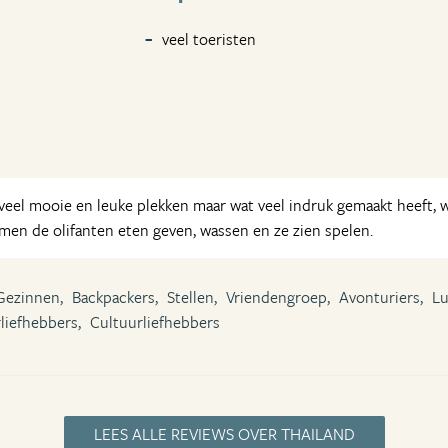
veel toeristen
oveel mooie en leuke plekken maar wat veel indruk gemaakt heeft,
men de olifanten eten geven, wassen en ze zien spelen.
Gezinnen,
Backpackers,
Stellen,
Vriendengroep,
Avonturiers,
Lu
liefhebbers,
Cultuurliefhebbers
LEES ALLE REVIEWS OVER THAILAND