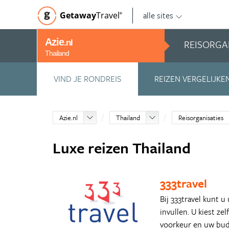
alle sites
Getaway
Travel
©
Azie
REISORGA
.nl
Thailand
VIND JE RONDREIS
REIZEN VERGELIJKE
Azie.nl
Thailand
Reisorganisaties
Luxe reizen Thailand
333travel
Bij 333travel kunt u
invullen. U kiest ze
voorkeur en uw bud