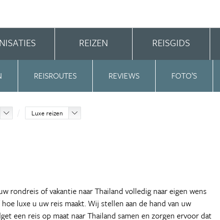
NISATIES
REIZEN
REISGIDS
N
REISROUTES
REVIEWS
FOTO’S
Luxe reizen
 uw rondreis of vakantie naar Thailand volledig naar eigen wens
lf hoe luxe u uw reis maakt. Wij stellen aan de hand van uw
get een reis op maat naar Thailand samen en zorgen ervoor dat