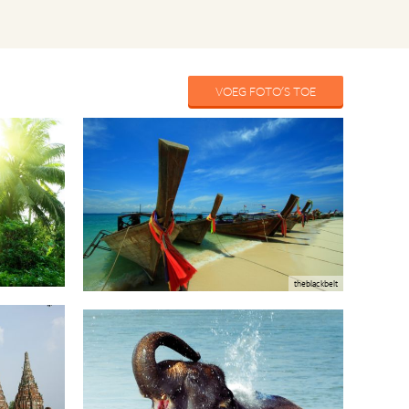
VOEG FOTO'S TOE
theblackbelt