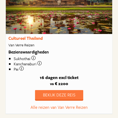
Cultureel Thailand
Van Verre Reizen
Bezienswaardigheden
Sukhothai
Kanchanaburi
Pai
16 dagen
excl ticket
€ 2200
va
BEKIJK DEZE REIS
Alle reizen van Van Verre Reizen