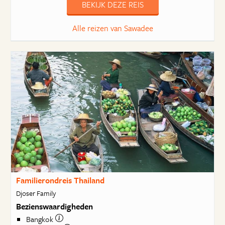
BEKIJK DEZE REIS
Alle reizen van Sawadee
Familierondreis Thailand
Djoser Family
Bezienswaardigheden
Bangkok