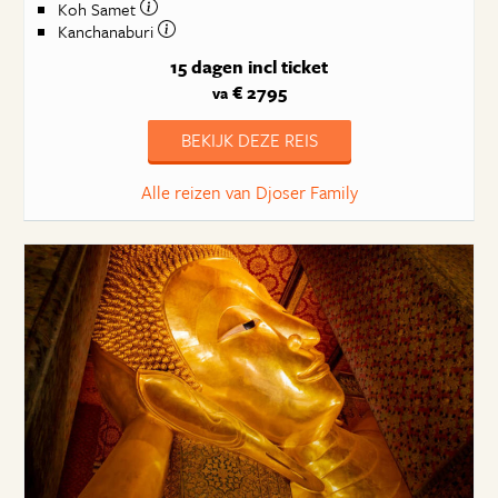
Koh Samet
Kanchanaburi
15 dagen
incl ticket
€ 2795
va
BEKIJK DEZE REIS
Alle reizen van Djoser Family