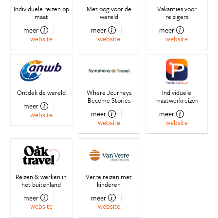
Individuele reizen op
Met oog voor de
Vakanties voor
maat
wereld
reizigers
meer
meer
meer
website
website
website
Ontdek de wereld
Where Journeys
Individuele
Become Stories
maatwerkreizen
meer
meer
meer
website
website
website
Reizen & werken in
Verre reizen met
het buitenland
kinderen
meer
meer
website
website