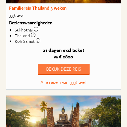
Familiereis Thailand 3 weken
333travel
Bezienswaardigheden
Sukhothai
Thailand
Koh Samet
21 dagen
excl ticket
€ 2820
va
BEKIJK DEZE REIS
Alle reizen van 333travel