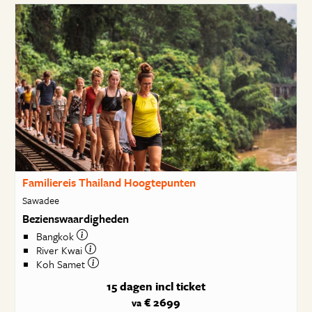
Familiereis Thailand Hoogtepunten
Sawadee
Bezienswaardigheden
Bangkok
River Kwai
Koh Samet
15 dagen
incl ticket
€ 2699
va