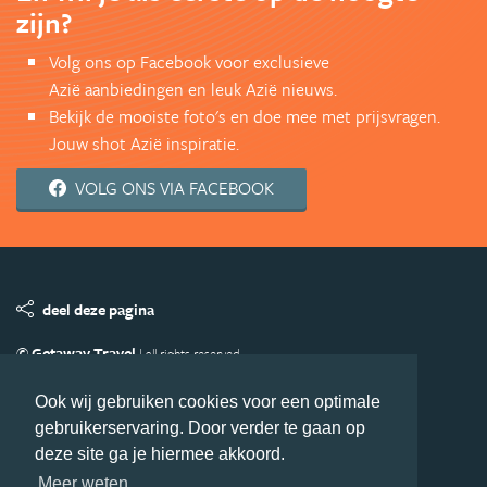
zijn?
Volg ons op Facebook voor exclusieve
Azië aanbiedingen en leuk Azië nieuws.
Bekijk de mooiste foto's en doe mee met prijsvragen.
Jouw shot Azië inspiratie.
VOLG ONS VIA FACEBOOK
deel deze pagina
© Getaway Travel
| all rights reserved
Adverteren
Handige Links
Algemene Voorwaarden
Ook wij gebruiken cookies voor een optimale
Copyright
Privacy statement
Disclaimer
Cookies
gebruikerservaring. Door verder te gaan op
Volg Azie.nl
deze site ga je hiermee akkoord.
Nieuwsbrief
Facebook
Meer weten