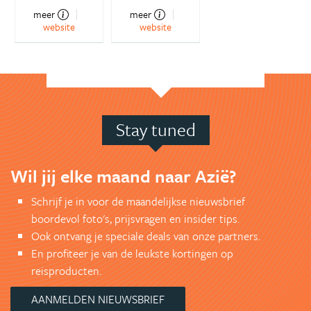
meer
meer
website
website
Stay tuned
Wil jij elke maand naar Azië?
Schrijf je in voor de maandelijkse nieuwsbrief
boordevol foto's, prijsvragen en insider tips.
Ook ontvang je speciale deals van onze partners.
En profiteer je van de leukste kortingen op
reisproducten.
AANMELDEN NIEUWSBRIEF