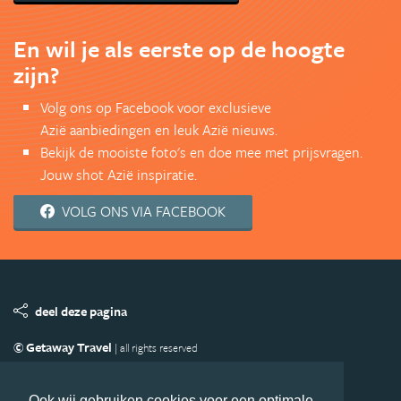
En wil je als eerste op de hoogte
zijn?
Volg ons op Facebook voor exclusieve
Azië aanbiedingen en leuk Azië nieuws.
Bekijk de mooiste foto's en doe mee met prijsvragen.
Jouw shot Azië inspiratie.
VOLG ONS VIA FACEBOOK
deel deze pagina
© Getaway Travel
| all rights reserved
Adverteren
Handige Links
Algemene Voorwaarden
Copyright
Privacy statement
Disclaimer
Cookies
Ook wij gebruiken cookies voor een optimale