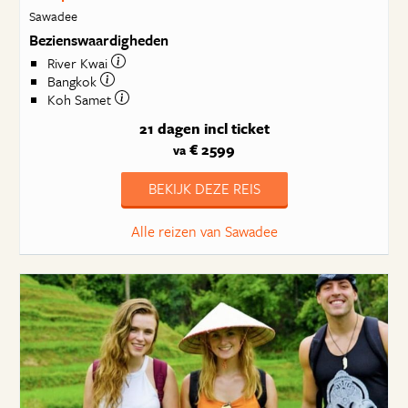
Sawadee
Bezienswaardigheden
River Kwai
Bangkok
Koh Samet
21 dagen
incl ticket
€ 2599
va
BEKIJK DEZE REIS
Alle reizen van Sawadee