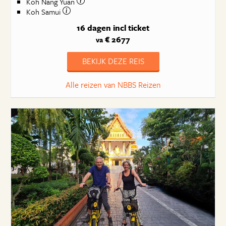
Koh Nang Yuan
Koh Samui
16 dagen
incl ticket
€ 2677
va
BEKIJK DEZE REIS
Alle reizen van NBBS Reizen