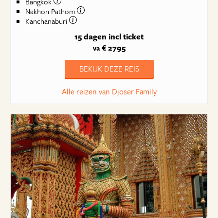
Bangkok
Nakhon Pathom
Kanchanaburi
15 dagen
incl ticket
€ 2795
va
BEKIJK DEZE REIS
Alle reizen van Djoser Family