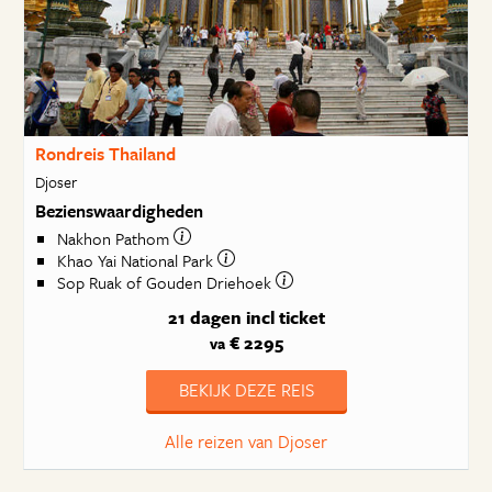
Rondreis Thailand
Djoser
Bezienswaardigheden
Nakhon Pathom
Khao Yai National Park
Sop Ruak of Gouden Driehoek
21 dagen
incl ticket
€ 2295
va
BEKIJK DEZE REIS
Alle reizen van Djoser