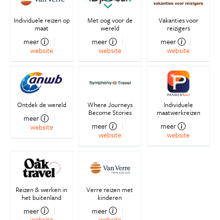
Individuele reizen op
Met oog voor de
Vakanties voor
maat
wereld
reizigers
meer
meer
meer
website
website
website
Ontdek de wereld
Where Journeys
Individuele
Become Stories
maatwerkreizen
meer
meer
meer
website
website
website
Reizen & werken in
Verre reizen met
het buitenland
kinderen
meer
meer
website
website