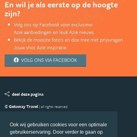
En wil je als eerste op de hoogte
zijn?
Volg ons op Facebook voor exclusieve
Azië aanbiedingen en leuk Azië nieuws.
Bekijk de mooiste foto's en doe mee met prijsvragen.
Jouw shot Azië inspiratie.
VOLG ONS VIA FACEBOOK
deel deze pagina
© Getaway Travel
| all rights reserved
Adverteren
Handige Links
Algemene Voorwaarden
Copyright
Privacy statement
Disclaimer
Cookies
Ook wij gebruiken cookies voor een optimale
gebruikerservaring. Door verder te gaan op
Volg Azie.nl