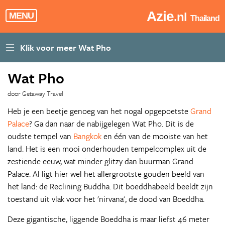
Azie
.nl
MENU
Thailand
Wat Pho
door Getaway Travel
Heb je een beetje genoeg van het nogal opgepoetste
Grand
Palace
? Ga dan naar de nabijgelegen Wat Pho. Dit is de
oudste tempel van
Bangkok
en één van de mooiste van het
land. Het is een mooi onderhouden tempelcomplex uit de
zestiende eeuw, wat minder glitzy dan buurman Grand
Palace. Al ligt hier wel het allergrootste gouden beeld van
het land: de Reclining Buddha. Dit boeddhabeeld beeldt zijn
toestand uit vlak voor het 'nirvana', de dood van Boeddha.
Deze gigantische, liggende Boeddha is maar liefst 46 meter