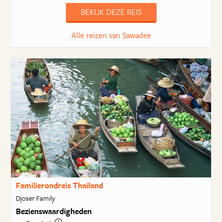
BEKIJK DEZE REIS
Alle reizen van Sawadee
Familierondreis Thailand
Djoser Family
Bezienswaardigheden