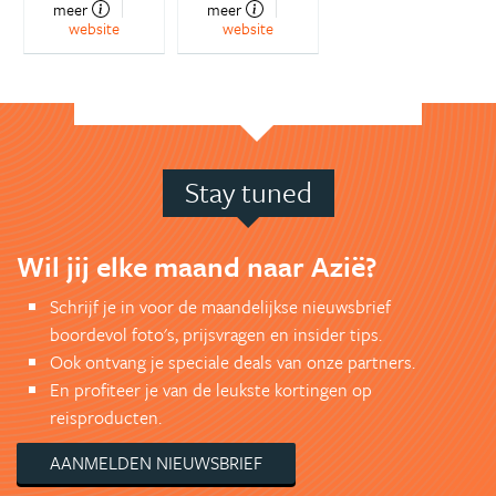
meer
meer
website
website
Stay tuned
Wil jij elke maand naar Azië?
Schrijf je in voor de maandelijkse nieuwsbrief
boordevol foto's, prijsvragen en insider tips.
Ook ontvang je speciale deals van onze partners.
En profiteer je van de leukste kortingen op
reisproducten.
AANMELDEN NIEUWSBRIEF