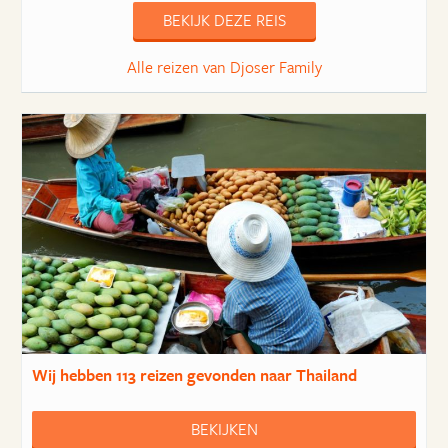
BEKIJK DEZE REIS
Alle reizen van Djoser Family
Wij hebben
113 reizen
gevonden naar Thailand
BEKIJKEN