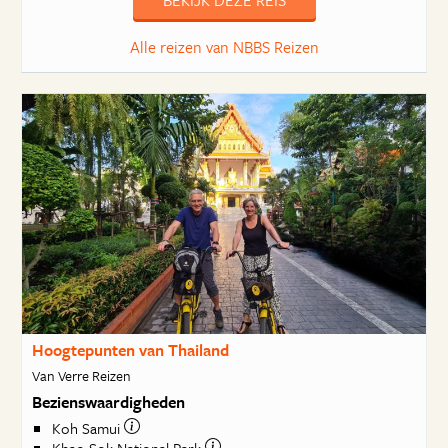
BEKIJK DEZE REIS
Alle reizen van NBBS Reizen
Hoogtepunten van Thailand
Van Verre Reizen
Bezienswaardigheden
Koh Samui
Khao Sok National Park