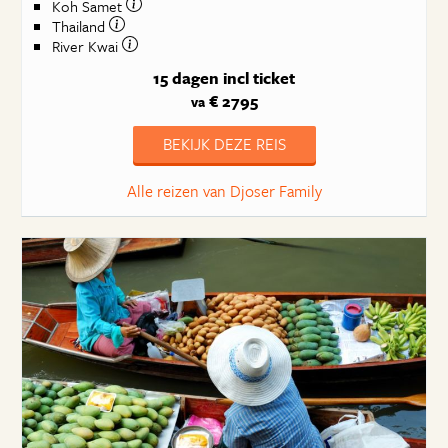
Koh Samet
Thailand
River Kwai
15 dagen
incl ticket
€ 2795
va
BEKIJK DEZE REIS
Alle reizen van Djoser Family