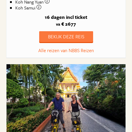
Koh Nang Yuan
Koh Samui
16 dagen
incl ticket
€ 2677
va
BEKIJK DEZE REIS
Alle reizen van NBBS Reizen