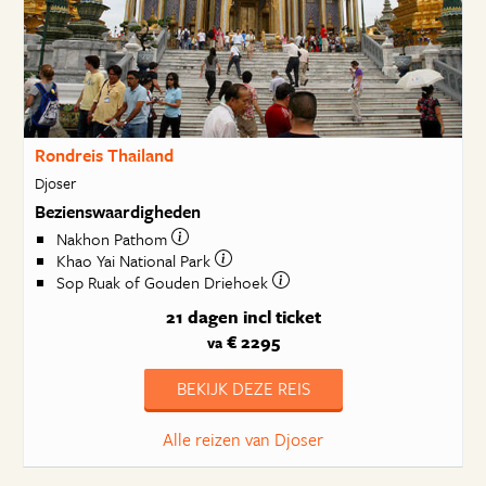
Rondreis Thailand
Djoser
Bezienswaardigheden
Nakhon Pathom
Khao Yai National Park
Sop Ruak of Gouden Driehoek
21 dagen
incl ticket
€ 2295
va
BEKIJK DEZE REIS
Alle reizen van Djoser