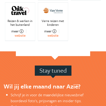
Reizen & werken in
Verre reizen met
het buitenland
kinderen
meer
meer
website
website
Stay tuned
Wil jij elke maand naar Azië?
Schrijf je in voor de maandelijkse nieuwsbrief
boordevol foto's, prijsvragen en insider tips.