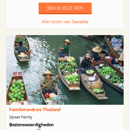
BEKIJK DEZE REIS
Alle reizen van Sawadee
Familierondreis Thailand
Djoser Family
Bezienswaardigheden