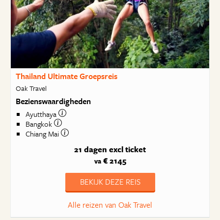
Thailand Ultimate Groepsreis
Oak Travel
Bezienswaardigheden
Ayutthaya
Bangkok
Chiang Mai
21 dagen
excl ticket
€ 2145
va
BEKIJK DEZE REIS
Alle reizen van Oak Travel