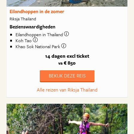
Eilandhoppen in de zomer
Riksja Thailand
Bezienswaardigheden
Eilandhoppen in Thailand
Koh Tao
Khao Sok National Park
14 dagen
excl ticket
€ 850
va
BEKIJK DEZE REIS
Alle reizen van Riksja Thailand