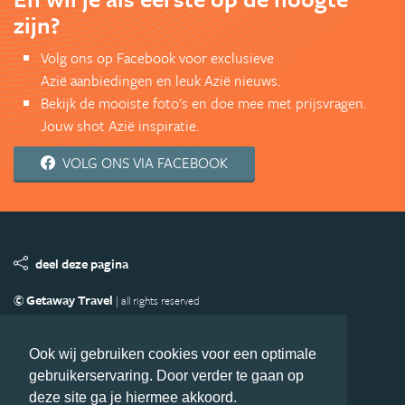
zijn?
Volg ons op Facebook voor exclusieve
Azië aanbiedingen en leuk Azië nieuws.
Bekijk de mooiste foto's en doe mee met prijsvragen.
Jouw shot Azië inspiratie.
VOLG ONS VIA FACEBOOK
deel deze pagina
© Getaway Travel
| all rights reserved
Adverteren
Handige Links
Algemene Voorwaarden
Copyright
Privacy statement
Disclaimer
Cookies
Ook wij gebruiken cookies voor een optimale
gebruikerservaring. Door verder te gaan op
Volg Azie.nl
deze site ga je hiermee akkoord.