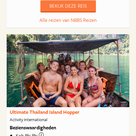
BEKIJK DEZE REIS
Alle reizen van NBBS Reizen
Ultimate Thailand Island Hopper
Activity International
Bezienswaardigheden
Koh Phi Phi