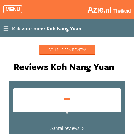
Azie
.nl
MENU
Thailand
SCHRIJF EEN REVIEW
Reviews Koh Nang Yuan
-
Aantal reviews: 2