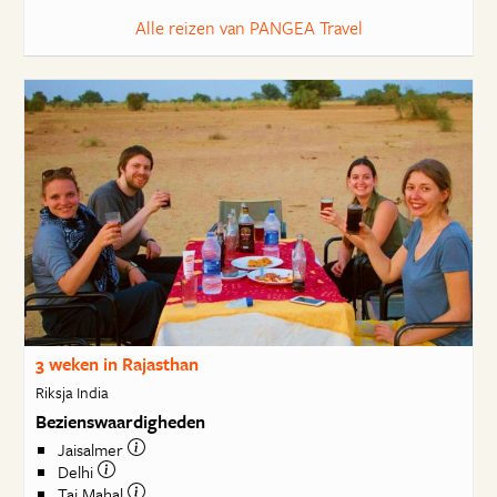
Alle reizen van PANGEA Travel
3 weken in Rajasthan
Riksja India
Bezienswaardigheden
Jaisalmer
Delhi
Taj Mahal