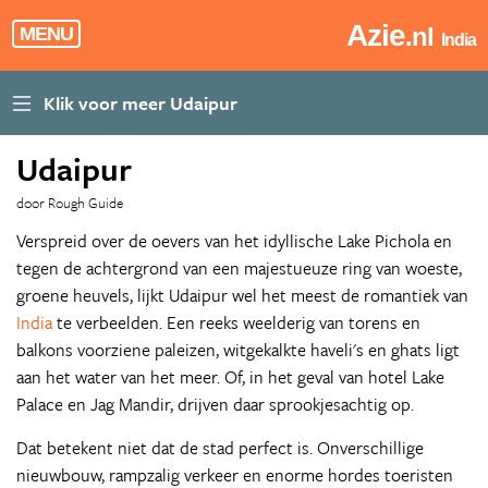
Azie
.nl
MENU
India
Udaipur
door Rough Guide
Verspreid over de oevers van het idyllische Lake Pichola en
tegen de achtergrond van een majestueuze ring van woeste,
groene heuvels, lijkt Udaipur wel het meest de romantiek van
India
te verbeelden. Een reeks weelderig van torens en
balkons voorziene paleizen, witgekalkte haveli's en ghats ligt
aan het water van het meer. Of, in het geval van hotel Lake
Palace en Jag Mandir, drijven daar sprookjesachtig op.
Dat betekent niet dat de stad perfect is. Onverschillige
nieuwbouw, rampzalig verkeer en enorme hordes toeristen