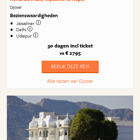
Djoser
Bezienswaardigheden
Jaisalmer
Delhi
Udaipur
30 dagen
incl ticket
€ 2795
va
BEKIJK DEZE REIS
Alle reizen van Djoser