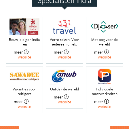
Specialisten India
Bouw je eigen India
Verre reizen. Voor
Met oog voor de
reis
iedereen uniek.
wereld
meer
meer
meer
website
website
website
Vakanties voor
Ontdek de wereld
Individuele
reizigers
maatwerkreizen
meer
meer
meer
website
website
website