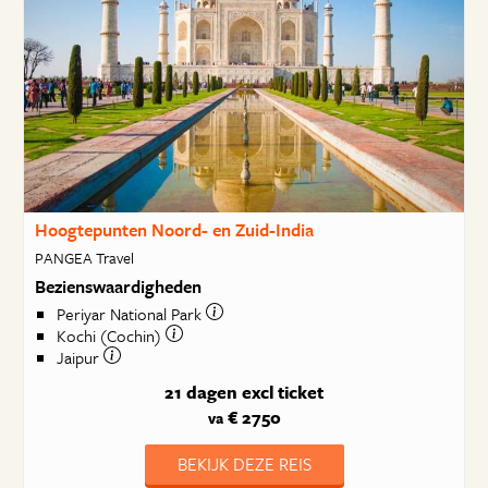
Hoogtepunten Noord- en Zuid-India
PANGEA Travel
Bezienswaardigheden
Periyar National Park
Kochi (Cochin)
Jaipur
21 dagen
excl ticket
€ 2750
va
BEKIJK DEZE REIS