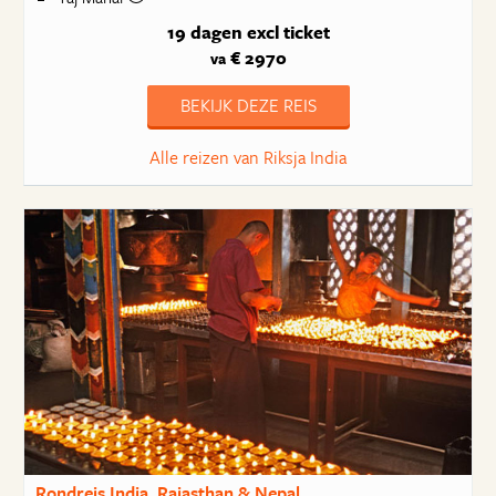
19 dagen
excl ticket
€ 2970
va
BEKIJK DEZE REIS
Alle reizen van Riksja India
Rondreis India, Rajasthan & Nepal