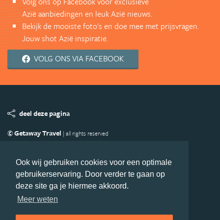
Volg ons op Facebook voor exclusieve
Azië aanbiedingen en leuk Azië nieuws.
Bekijk de mooiste foto's en doe mee met prijsvragen.
Jouw shot Azië inspiratie.
VOLG ONS VIA FACEBOOK
deel deze pagina
© Getaway Travel
| all rights reserved
Adverteren
Handige Links
Algemene Voorwaarden
Copyright
Privacy statement
Disclaimer
Cookies
Ook wij gebruiken cookies voor een optimale
gebruikerservaring. Door verder te gaan op
Volg Azie.nl
deze site ga je hiermee akkoord.
Nieuwsbrief
Facebook
Meer weten