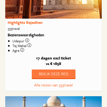
Highlights Rajasthan
333travel
Bezienswaardigheden
Udaipur
Taj Mahal
Agra
17 dagen
excl ticket
€ 1858
va
BEKIJK DEZE REIS
Alle reizen van 333travel