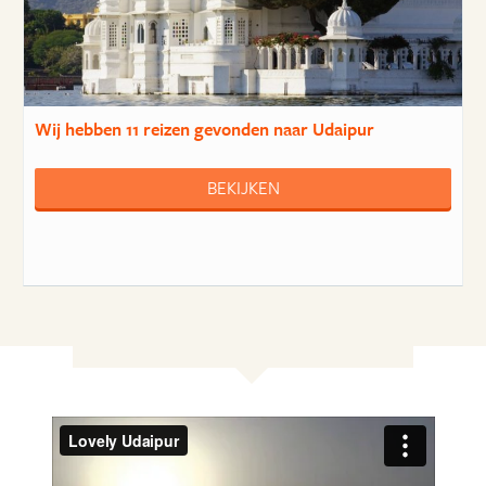
Wij hebben
11 reizen
gevonden naar Udaipur
BEKIJKEN