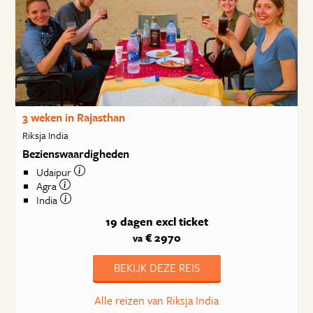
3 weken in Rajasthan
Riksja India
Bezienswaardigheden
Udaipur
Agra
India
19 dagen
excl ticket
€ 2970
va
BEKIJK DEZE REIS
Alle reizen van Riksja India