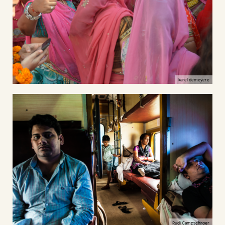
karel demeyere
Rudi Campschroer