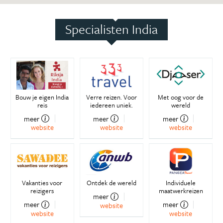
Specialisten India
Bouw je eigen India
Verre reizen. Voor
Met oog voor de
reis
iedereen uniek.
wereld
meer
meer
meer
website
website
website
Vakanties voor
Ontdek de wereld
Individuele
reizigers
maatwerkreizen
meer
meer
meer
website
website
website