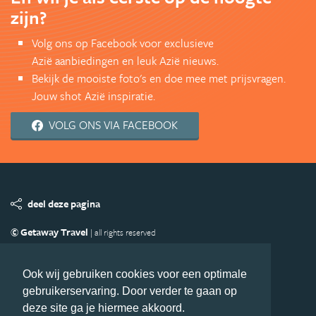
zijn?
Volg ons op Facebook voor exclusieve
Azië aanbiedingen en leuk Azië nieuws.
Bekijk de mooiste foto's en doe mee met prijsvragen.
Jouw shot Azië inspiratie.
VOLG ONS VIA FACEBOOK
deel deze pagina
© Getaway Travel
| all rights reserved
Adverteren
Handige Links
Algemene Voorwaarden
Copyright
Privacy statement
Disclaimer
Cookies
Ook wij gebruiken cookies voor een optimale
gebruikerservaring. Door verder te gaan op
Volg Azie.nl
deze site ga je hiermee akkoord.
Nieuwsbrief
Facebook