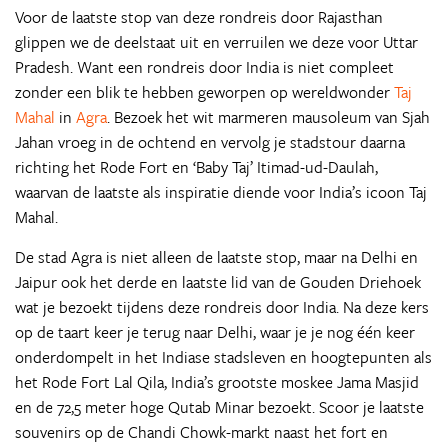
Voor de laatste stop van deze rondreis door Rajasthan
glippen we de deelstaat uit en verruilen we deze voor Uttar
Pradesh. Want een rondreis door India is niet compleet
zonder een blik te hebben geworpen op wereldwonder
Taj
Mahal
in
Agra
. Bezoek het wit marmeren mausoleum van Sjah
Jahan vroeg in de ochtend en vervolg je stadstour daarna
richting het Rode Fort en ‘Baby Taj’ Itimad-ud-Daulah,
waarvan de laatste als inspiratie diende voor India’s icoon Taj
Mahal.
De stad Agra is niet alleen de laatste stop, maar na Delhi en
Jaipur ook het derde en laatste lid van de Gouden Driehoek
wat je bezoekt tijdens deze rondreis door India. Na deze kers
op de taart keer je terug naar Delhi, waar je je nog één keer
onderdompelt in het Indiase stadsleven en hoogtepunten als
het Rode Fort Lal Qila, India’s grootste moskee Jama Masjid
en de 72,5 meter hoge Qutab Minar bezoekt. Scoor je laatste
souvenirs op de Chandi Chowk-markt naast het fort en