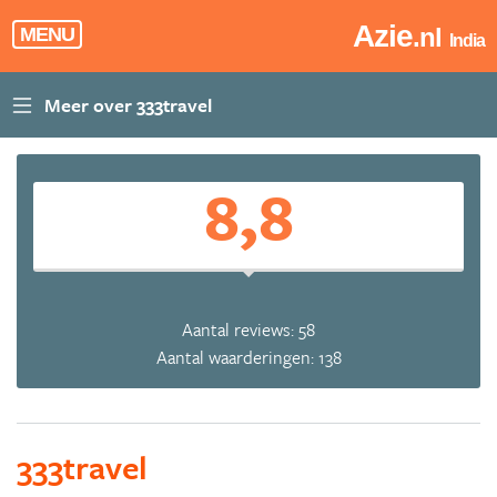
Azie
.nl
MENU
India
8,8
Aantal reviews: 58
Aantal waarderingen: 138
333travel