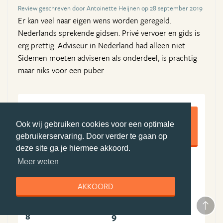
Review geschreven door Antoinette Heijnen op 28 september 2019
Er kan veel naar eigen wens worden geregeld.
Nederlands sprekende gidsen. Privé vervoer en gids is
erg prettig. Adviseur in Nederland had alleen niet
Sidemen moeten adviseren als onderdeel, is prachtig
maar niks voor een puber
8,5
Ook wij gebruiken cookies voor een optimale
gebruikerservaring. Door verder te gaan op
deze site ga je hiermee akkoord.
Meer weten
9
8
Algemene ervaring
Boekingsproces
AKKOORD
9
8
Reisleiding
Accommodatie(s)
8
9