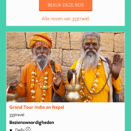
BEKIJK DEZE REIS
Alle reizen van 333travel
Grand Tour India en Nepal
333travel
Bezienswaardigheden
Delhi