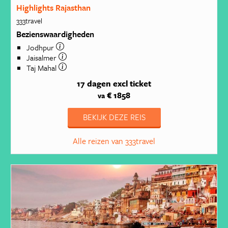
Highlights Rajasthan
333travel
Bezienswaardigheden
Jodhpur
Jaisalmer
Taj Mahal
17 dagen
excl ticket
€ 1858
va
BEKIJK DEZE REIS
Alle reizen van 333travel