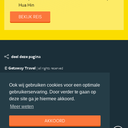
Hua Hin
BEKIJK REIS
deel deze pagina
© Getaway Travel
| all rights reserved
Adverteren
Handige Links
Algemene Voorwaarden
Copyright
Privacy statement
Disclaimer
Cookies
Ook wij gebruiken cookies voor een optimale
gebruikerservaring. Door verder te gaan op
Volg Azie.nl
deze site ga je hiermee akkoord.
Nieuwsbrief
Facebook
Meer weten
AKKOORD