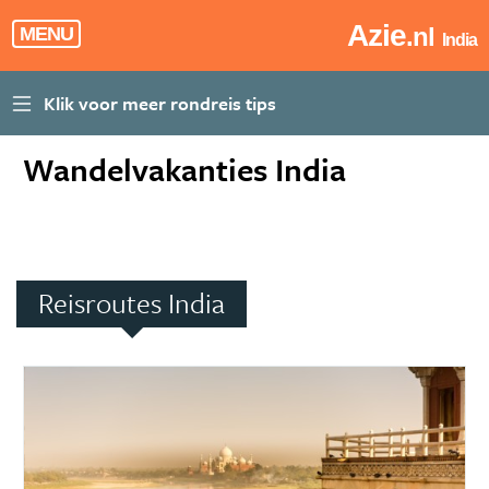
Azie
.nl
MENU
India
Wandelvakanties India
Reisroutes India