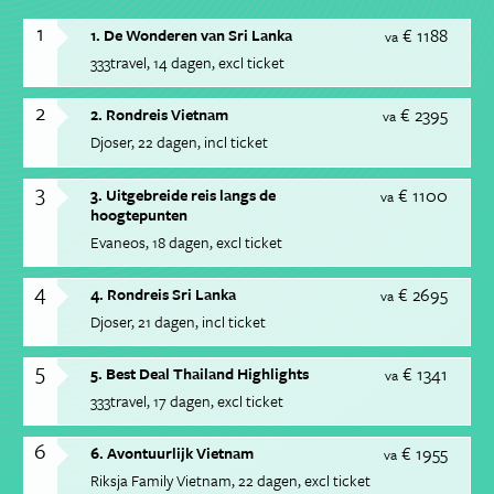
1
€ 1188
1. De Wonderen van Sri Lanka
va
333travel
14 dagen
excl ticket
2
€ 2395
2. Rondreis Vietnam
va
Djoser
22 dagen
incl ticket
3
€ 1100
3. Uitgebreide reis langs de
va
hoogtepunten
Evaneos
18 dagen
excl ticket
4
€ 2695
4. Rondreis Sri Lanka
va
Djoser
21 dagen
incl ticket
5
€ 1341
5. Best Deal Thailand Highlights
va
333travel
17 dagen
excl ticket
6
€ 1955
6. Avontuurlijk Vietnam
va
Riksja Family Vietnam
22 dagen
excl ticket