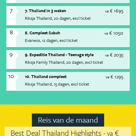
7
€ 1695
7. Thailand in 3 weken
va
Riksja Thailand
20 dagen
excl ticket
8
€ 1050
8. Compleet Sabah
va
Evaneos
12 dagen
excl ticket
9
€ 2035
9. Expeditie Thailand - Teenage style
va
Riksja Family Thailand
20 dagen
excl ticket
10
€ 1295
10. Thailand compleet
va
Riksja Thailand
15 dagen
excl ticket
Reis van de maand
Best Deal Thailand Highlights -
€
va