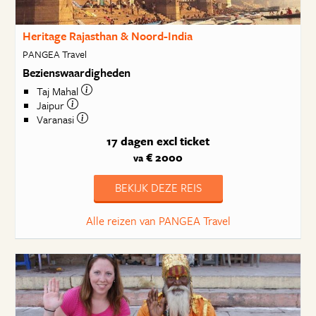
Heritage Rajasthan & Noord-India
PANGEA Travel
Bezienswaardigheden
Taj Mahal
Jaipur
Varanasi
17 dagen
excl ticket
€ 2000
va
BEKIJK DEZE REIS
Alle reizen van PANGEA Travel