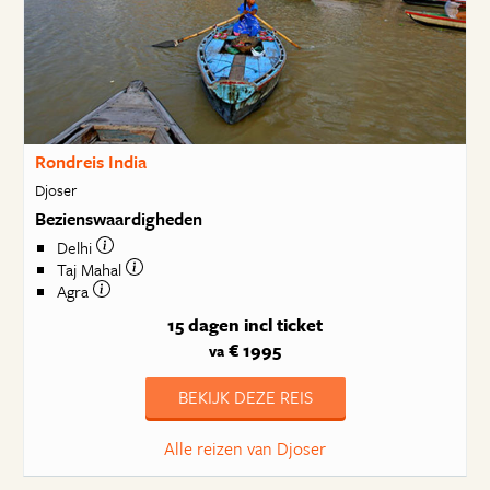
Rondreis India
Djoser
Bezienswaardigheden
Delhi
Taj Mahal
Agra
15 dagen
incl ticket
€ 1995
va
BEKIJK DEZE REIS
Alle reizen van Djoser