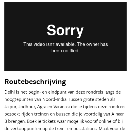
Routebeschrijving
Delhi is het begin- en eindpunt van deze rondreis langs de
hoogtepunten van Noord-India. Tussen grote steden als
Jaipur, Jodhpur, Agra en Varanasi die je tijdens deze rondreis
bezoekt rijden treinen en bussen die je voordelig van A naar
B brengen. Boek je tickets waar mogelijk vooraf online of bij
de verkooppunten op de trein- en busstations. Maak voor de