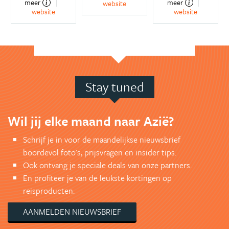
meer
meer
website
website
website
Stay tuned
Wil jij elke maand naar Azië?
Schrijf je in voor de maandelijkse nieuwsbrief
boordevol foto's, prijsvragen en insider tips.
Ook ontvang je speciale deals van onze partners.
En profiteer je van de leukste kortingen op
reisproducten.
AANMELDEN NIEUWSBRIEF