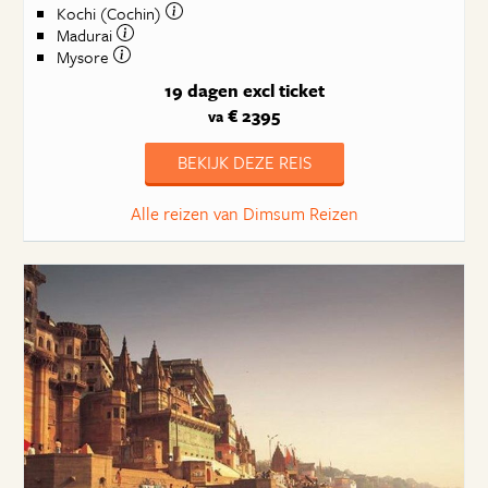
Kochi (Cochin)
Madurai
Mysore
19 dagen
excl ticket
€ 2395
va
BEKIJK DEZE REIS
Alle reizen van Dimsum Reizen