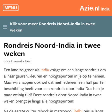
Azie
.nl
MENU
India
Rondreis Noord-India in twee
weken
door Elsemieke Land
Een land zo groot als
India
vráágt om een lange rondreis om
al haar geuren, kleuren en hoogtepunten in je op te nemen.
Maar wij snappen ook wel dat niet iedereen een half jaar ter
beschikking heeft voor een rondreis door India. Dus heb je
maar weinig tijd? Deze rondreis door Noord-India in twee
weken brengt je langs alle hoogtepunten!
Na de eerste cultuurshock in metropool
Delhi
reis je langs