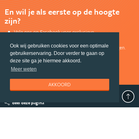
En wil je als eerste op de hoogte
zijn?
Volg ons op Facebook voor exclusieve
Azië aanbiedingen en leuk Azië nieuws.
Ook wij gebruiken cookies voor een optimale
Bekijk de mooiste foto's en doe mee met prijsvragen.
gebruikerservaring. Door verder te gaan op
Jouw shot Azië inspiratie.
deze site ga je hiermee akkoord.
VOLG ONS VIA FACEBOOK
Meer weten
AKKOORD
deel deze pagina
© Getaway Travel
| all rights reserved
Adverteren
Handige Links
Algemene Voorwaarden
Copyright
Privacy statement
Disclaimer
Cookies