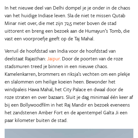
In het nieuwe deel van Delhi dompel je je onder in de chaos
van het huidige Indiase leven. Sla de niet te missen Qutab
Minar niet over, die met zijn 72,5 meter boven de stad
uittorent en breng een bezoek aan de Humayun’s Tomb, die
vast een voorproefje geeft op de Taj Mahal.
Verruil de hoofdstad van India voor de hoofdstad van
deelstaat Rajasthan:
Jaipur
. Door de poorten van de roze
stadsmuren treed je binnen in een nieuwe chaos.
Kamelenkarren, brommers en riksja’s vechten om een plekje
en slalommen om heilige koeien heen. Bewonder het
windpaleis Hawa Mahal, het City Palace en dwaal door de
roze straten en over bazaars. Sluit je dag minimaal één keer af
bij een Bollywoodfilm in het Raj Mandir en bezoek eveneens
het zandstenen Amber Fort en de apentempel Galta Ji een
paar kilometer buiten de stad.