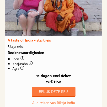
A taste of India - startreis
Riksja India
Bezienswaardigheden
India
Khajuraho
Agra
11 dagen
excl ticket
€ 1150
va
BEKIJK DEZE REIS
Alle reizen van Riksja India