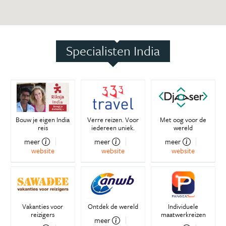
Specialisten India
Bouw je eigen India
Verre reizen. Voor
Met oog voor de
reis
iedereen uniek.
wereld
meer
meer
meer
website
website
website
Vakanties voor
Ontdek de wereld
Individuele
reizigers
maatwerkreizen
meer