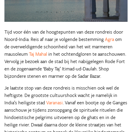
Tijd voor één van de hoogtepunten van deze rondreis door
Noord-India. Reis af naar je volgende bestemming
Agra
om
de overweldigende schoonheid van het wit marmeren
mausoleum
Taj Mahal
in het ochtendgloren te aanschouwen.
Vervolg je bezoek aan de stad bij het nabijgelegen Rode Fort
en de zogenaamde ‘Baby Taj’ Itimad-ud-Daulah. Shop
bijzondere stenen en marmer op de Sadar Bazar.
Je laatste stop van deze rondreis is misschien ook wel de
heftigste. De grootste cultuurshock wacht je namelijk in
India’s heiligste stad
Varanasi
. Vanaf een bootje op de Ganges
aanschouw je tijdens zonsopgang de spirituele rituelen die
hindoeïstische pelgrims uitvoeren op de ghats en in de
heilige rivier. Dwaal daarna door de kleine straatjes van het
historische centrum en bezoek de kleurrijke hindoetempels.