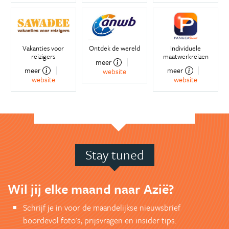
Vakanties voor
Ontdek de wereld
Individuele
reizigers
maatwerkreizen
meer
meer
meer
website
website
website
Stay tuned
Wil jij elke maand naar Azië?
Schrijf je in voor de maandelijkse nieuwsbrief
boordevol foto's, prijsvragen en insider tips.