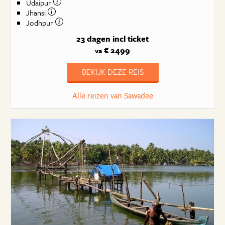
Udaipur
Jhansi
Jodhpur
23 dagen
incl ticket
€ 2499
va
BEKIJK DEZE REIS
Alle reizen van Sawadee