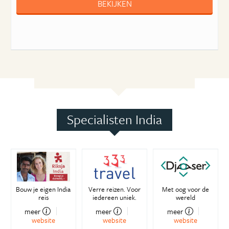
BEKIJKEN
Specialisten India
Bouw je eigen India
Verre reizen. Voor
Met oog voor de
reis
iedereen uniek.
wereld
meer
meer
meer
website
website
website