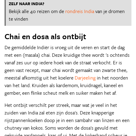
ZELF NAAR INDIA?
Bekijk alle 40 reizen om de
rondreis India
van je dromen
te vinden
Chai en dosa als ontbijt
De gemiddelde Indiër is vroeg uit de veren en start de dag
met een (masala) chai. Deze kruidige thee wordt 's ochtends
vanaf zes uur op iedere hoek van de straat verkocht. Er is
geen vast recept, maar chai wordt gemaakt van zwarte thee,
meestal afkomstig uit het koelere
Darjeeling
in het noorden
van het land. Kruiden als kardemom, kruidnagel, kaneel en
gember, een flinke scheut melk en suiker maken het af.
Het ontbijt verschilt per streek, maar wat je veel in het
zuiden van India zal eten zijn dosa's. Deze knapperige
rijstpannenkoeken doop je in een sambahr van linzen en een
chutney van kokos. Soms worden de dosa's gevuld met
gekruide aardappels, kaas of ui. Met de linkerhand scheur je