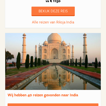
€ 1150
va
BEKIJK DEZE REIS
Alle reizen van Riksja India
Wij hebben
40 reizen
gevonden naar India