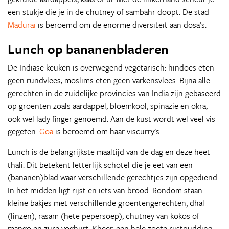
een stukje die je in de chutney of sambahr doopt. De stad
Madurai
is beroemd om de enorme diversiteit aan dosa's.
Lunch op bananenbladeren
De Indiase keuken is overwegend vegetarisch: hindoes eten
geen rundvlees, moslims eten geen varkensvlees. Bijna alle
gerechten in de zuidelijke provincies van India zijn gebaseerd
op groenten zoals aardappel, bloemkool, spinazie en okra,
ook wel lady finger genoemd. Aan de kust wordt wel veel vis
gegeten.
Goa
is beroemd om haar viscurry's.
Lunch is de belangrijkste maaltijd van de dag en deze heet
thali. Dit betekent letterlijk schotel die je eet van een
(bananen)blad waar verschillende gerechtjes zijn opgediend.
In het midden ligt rijst en iets van brood. Rondom staan
kleine bakjes met verschillende groentengerechten, dhal
(linzen), rasam (hete pepersoep), chutney van kokos of
mango en zure yoghurt. Kheer, een hele zoete rijstpudding,