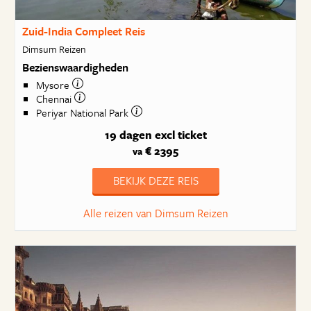
Zuid-India Compleet Reis
Dimsum Reizen
Bezienswaardigheden
Mysore
Chennai
Periyar National Park
19 dagen
excl ticket
€ 2395
va
BEKIJK DEZE REIS
Alle reizen van Dimsum Reizen