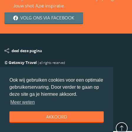
Jouw shot Azië inspiratie.
VOLG ONS VIA FACEBOOK
deel deze pagina
© Getaway Travel
| all rights reserved
Adverteren
Handige Links
Algemene Voorwaarden
Copyright
Privacy statement
Disclaimer
Cookies
Ook wij gebruiken cookies voor een optimale
gebruikerservaring. Door verder te gaan op
Volg Azie.nl
deze site ga je hiermee akkoord.
Nieuwsbrief
Facebook
Meer weten
AKKOORD