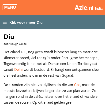
Azie
.nl
MENU
India
Diu
door Rough Guide
Het eiland Diu, nog geen twaalf kilometer lang en maar drie
kilometer breed, viel tot 1961 onder Portugese heerschappij.
Tegenwoordig is het net als Daman een Union Territory dat
vanuit
Delhi
wordt bestuurd. Er hangt een ontspannen sfeer
die heel anders is dan in de rest van Gujarat.
De stranden zijn niet zo idyllisch als die van
Goa
, maar de
meeste bezoekers blijven langer dan ze van plan waren. Ze
hangen rond in de cafés, fietsen over het eiland of wandelen
tussen de rotsen. Op dit eiland gelden geen