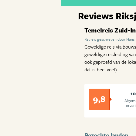
Reviews Riksj
Temelreis Zuid-I
Review geschreven door Hans I
Geweldige reis via bouw
geweldige reisleiding van
ook geproefd van de lokal
dat is heel veel).
10
9,8
Algem
ervar
Bezochte landen