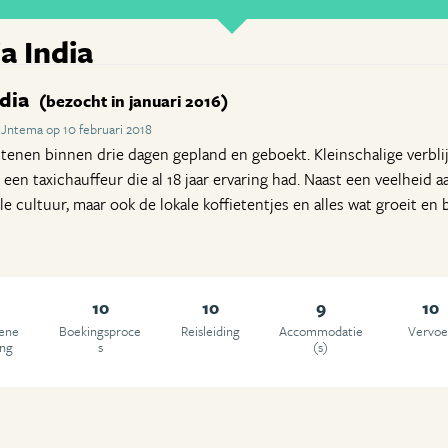
a India
ndia
(bezocht in januari 2016)
Jntema op 10 februari 2018
stenen binnen drie dagen gepland en geboekt. Kleinschalige verb
 een taxichauffeur die al 18 jaar ervaring had. Naast een veelheid
e cultuur, maar ook de lokale koffietentjes en alles wat groeit en b
10
10
9
10
ene
Boekingsproce
Reisleiding
Accommodatie
Vervoe
ing
s
(s)