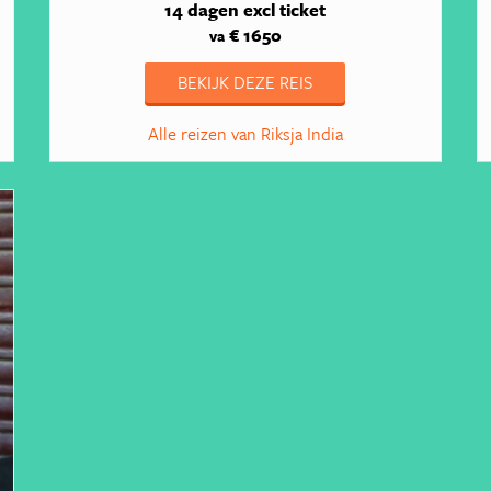
14 dagen
excl ticket
€ 1650
va
BEKIJK DEZE REIS
Alle reizen van Riksja India