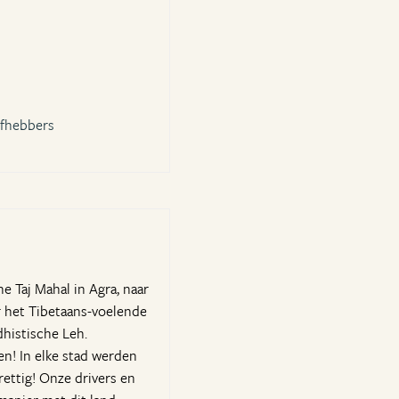
efhebbers
he Taj Mahal in Agra, naar
ar het Tibetaans-voelende
histische Leh.
en! In elke stad werden
ettig! Onze drivers en