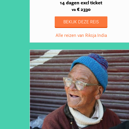
14 dagen
excl ticket
€ 2330
va
BEKIJK DEZE REIS
Alle reizen van Riksja India