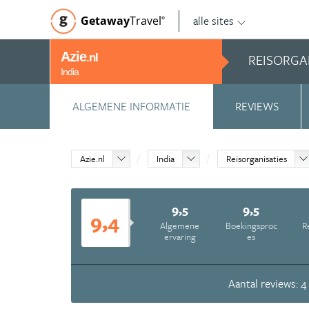
alle sites
Getaway
Travel
©
Azie
REISORGA
.nl
India
ALGEMENE INFORMATIE
REVIEWS
Azie.nl
India
Reisorganisaties
9,5
9,5
9,4
Algemene
Boekingsproc
R
ervaring
es
Aantal reviews: 4