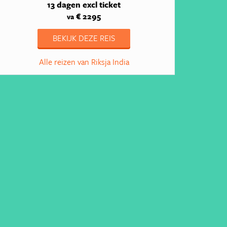
13 dagen
excl ticket
€ 2295
va
BEKIJK DEZE REIS
Alle reizen van Riksja India