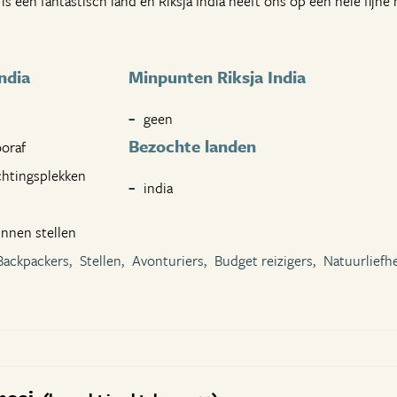
is een fantastisch land en Riksja India heeft ons op een hele fijne
ndia
Minpunten Riksja India
geen
Bezochte landen
ooraf
chtingsplekken
india
unnen stellen
Backpackers,
Stellen,
Avonturiers,
Budget reizigers,
Natuurliefh
 mooi