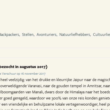
Backpackers,
Stellen,
Avonturiers,
Natuurliefhebbers,
Cultuurli
bezocht in augustus 2017)
e Verschuur op 16 november 2017
heel veelzijdig: van het drukke en kleurrijke Jaipur naar de magisc
en overweldigende Varanasi, naar de gouden tempel in Amritsar, na
elboomgaarden van Manali, dwars door de Himalaya naar het boedd
uper goed geregeld, waardoor we 300% van onze reis konden geniet
en vriendelijke en behulpzame lokale vertegenwoordiger, heel pr