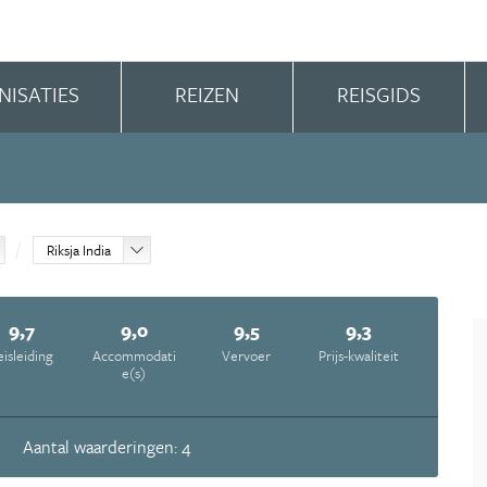
NISATIES
REIZEN
REISGIDS
Riksja India
9,7
9,0
9,5
9,3
eisleiding
Accommodati
Vervoer
Prijs-kwaliteit
e(s)
Aantal waarderingen: 4