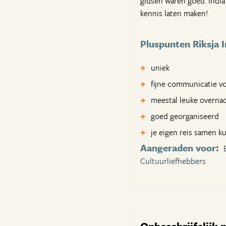
gidsen waren goed. India 
kennis laten maken!
Pluspunten Riksja I
uniek
fijne communicatie v
meestal leuke overna
goed georganiseerd
je eigen reis samen k
Aangeraden voor:
Cultuurliefhebbers
Onbeschrijfelijk