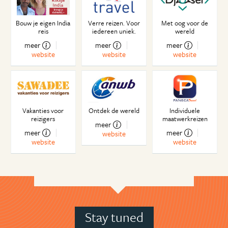
Bouw je eigen India
Verre reizen. Voor
Met oog voor de
reis
iedereen uniek.
wereld
meer
meer
meer
website
website
website
Vakanties voor
Ontdek de wereld
Individuele
reizigers
maatwerkreizen
meer
meer
meer
website
website
website
Stay tuned