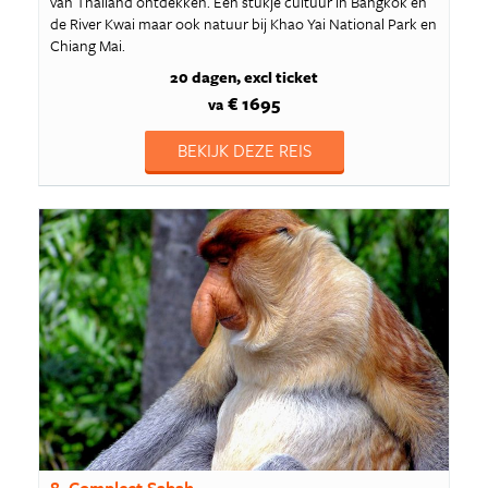
van Thailand ontdekken. Een stukje cultuur in Bangkok en
de River Kwai maar ook natuur bij Khao Yai National Park en
Chiang Mai.
20 dagen
excl ticket
€ 1695
va
BEKIJK DEZE REIS