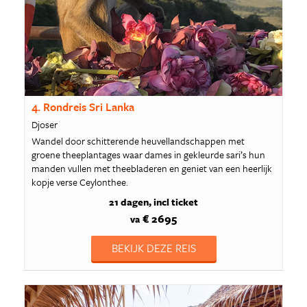
4. Rondreis Sri Lanka
Djoser
Wandel door schitterende heuvellandschappen met
groene theeplantages waar dames in gekleurde sari’s hun
manden vullen met theebladeren en geniet van een heerlijk
kopje verse Ceylonthee.
21 dagen
incl ticket
€ 2695
va
BEKIJK DEZE REIS