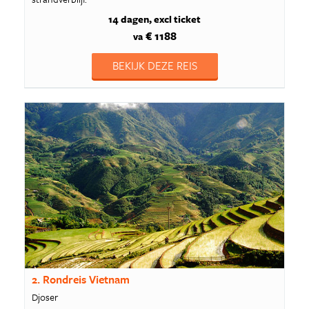
14 dagen
excl ticket
€ 1188
va
BEKIJK DEZE REIS
2. Rondreis Vietnam
Djoser