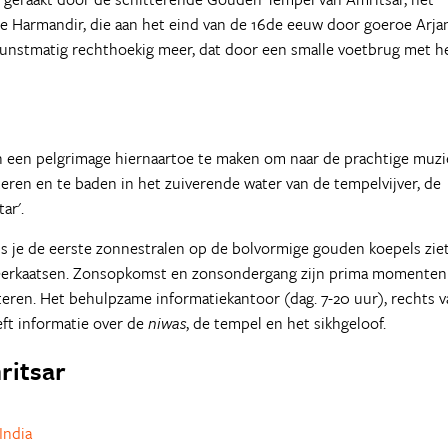
lde Harmandir, die aan het eind van de 16de eeuw door goeroe Arja
kunstmatig rechthoekig meer, dat door een smalle voetbrug met h
ven een pelgrimage hiernaartoe te maken om naar de prachtige muzi
steren en te baden in het zuiverende water van de tempelvijver, de
ar'.
als je de eerste zonnestralen op de bolvormige gouden koepels zie
 weerkaatsen. Zonsopkomst en zonsondergang zijn prima momenten
teren. Het behulpzame informatiekantoor (dag. 7-20 uur), rechts 
ft informatie over de
niwas
, de tempel en het sikhgeloof.
ritsar
India