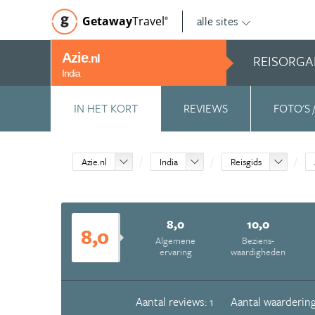
alle sites
Getaway
Travel
©
Azie
REISORGA
.nl
India
IN HET KORT
REVIEWS
FOTO'S 
Azie.nl
India
Reisgids
8,0
10,0
8,0
Algemene
Beziens­
ervaring
waardigheden
Aantal reviews: 1
Aantal waardering