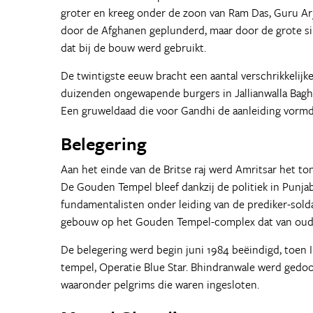
groter en kreeg onder de zoon van Ram Das, Guru Arj
door de Afghanen geplunderd, maar door de grote si
dat bij de bouw werd gebruikt.
De twintigste eeuw bracht een aantal verschrikkelijk
duizenden ongewapende burgers in Jallianwalla Bag
Een gruweldaad die voor Gandhi de aanleiding vorm
Belegering
Aan het einde van de Britse raj werd Amritsar het t
De Gouden Tempel bleef dankzij de politiek in Punja
fundamentalisten onder leiding van de prediker-solda
gebouw op het Gouden Tempel-complex dat van oudshe
De belegering werd begin juni 1984 beëindigd, toen I
tempel, Operatie Blue Star. Bhindranwale werd ged
waaronder pelgrims die waren ingesloten.