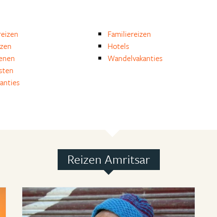
eizen
Familiereizen
izen
Hotels
enen
Wandelvakanties
isten
anties
Reizen Amritsar