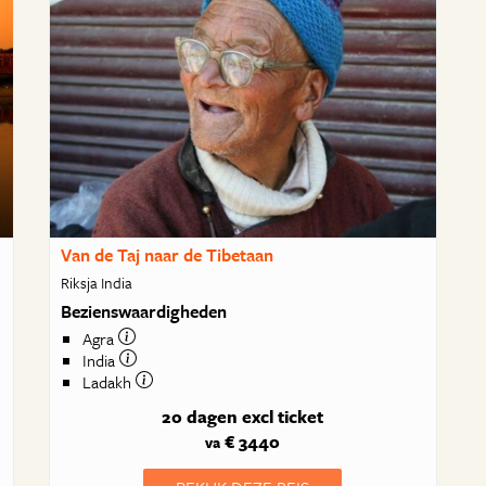
Van de Taj naar de Tibetaan
Riksja India
Bezienswaardigheden
Agra
India
Ladakh
20 dagen
excl ticket
€ 3440
va