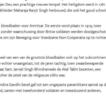
an Dev, een prachtige nieuwe tempel. Het heiligdom werd in 1761
khleider Maharaja Ranjit Singh herbouwd, die ook het goud schon
e bloedbaden voor Amritsar. De eerste vond plaats in 1919, toen
h zonder waarschuwing door Britse soldaten werden doodgeschot
de om zijn Beweging voor Vreedzame Non-Coöperatie op te richte
oneel van een van de grootste bloedbaden ooit op het subcontinen
b echter onaangetast, tot de jaren tachtig, toen zwaarbewapende
at Sant Jarnail Singh Bhindranwale de Akal Takht bezetten, een
r de zetel van de religieuze sikhs was.
ndira Gandhi bevel gaf tot een ongepaste paramilitaire aanval op 
ood, samen met tweehonderd soldaten en tweeduizend anderen,