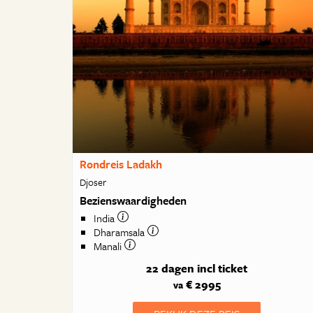
Rondreis Ladakh
Djoser
Bezienswaardigheden
India
Dharamsala
Manali
22 dagen
incl ticket
€ 2995
va