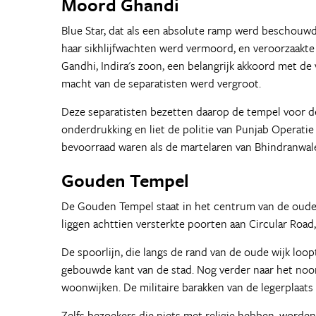
Moord Ghandi
Blue Star, dat als een absolute ramp werd beschouwd
haar sikhlijfwachten werd vermoord, en veroorzaakte d
Gandhi, Indira's zoon, een belangrijk akkoord met de 
macht van de separatisten werd vergroot.
Deze separatisten bezetten daarop de tempel voor d
onderdrukking en liet de politie van Punjab Operatie
bevoorraad waren als de martelaren van Bhindranwale,
Gouden Tempel
De Gouden Tempel staat in het centrum van de oude s
liggen achttien versterkte poorten aan Circular Road,
De spoorlijn, die langs de rand van de oude wijk loo
gebouwde kant van de stad. Nog verder naar het no
woonwijken. De militaire barakken van de legerplaat
Zelfs bezoekers die niets met religie hebben, worde