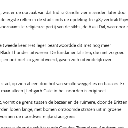
, was er de oorzaak van dat Indira Gandhi vier maanden later door
e ergste rellen in de stad sinds de opdeling. In 1987 verbrak Rajiv
voornaamste religieuze partij van de sikhs, de Akali Dal, waardoor 
e tweede keer. Het leger beantwoordde dit met nog meer
 Black Thunder uitvoeren. De fundamentalisten, die niet zo goed
 en ook niet zo gemotiveerd, gaven zich uiteindelijk over.
tad, op zich al een doolhof van smalle weggetjes en bazaars. Er
 maar alleen [Lohgarh Gate in het noorden is origineel.
pt, vormt de grens tussen de bazaar en de ruimere, door de Britten
orden lopen lange, met bomen omzoomde straten uit in groene
s vormen de noordwestelijke stadsgrens.
n geraakt door de schitterende Gouden Tempel van Amritsar, het