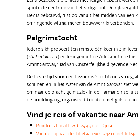
spirituele centrum van het sikhgeloof. De rijk vergu
Dev is gebouwd, rijst op vanuit het midden van een 
omringende witmarmeren bouwwerk is verbonden.
Pelgrimstocht
Iedere sikh probeert ten minste één keer in zijn le
(
shabad kirtan
) en lezingen uit de Adi Granth te lui
Amrit Sarovar, 'Bad van Onsterfelijkheid gevende Nect
De beste tijd voor een bezoek is 's ochtends vroeg, 
schijnen en in het water van de Amrit Sarovar ziet
om naar de prachtige muziek in de Harmandir te luis
de hoofdingang, organiseert tochten met gids en hee
Vind je reis of vakantie naar Am
Rondreis Ladakh
€ 2995 met Djoser
va
Van de Taj naar de Tibetaan
€ 3440 met Riksja 
va