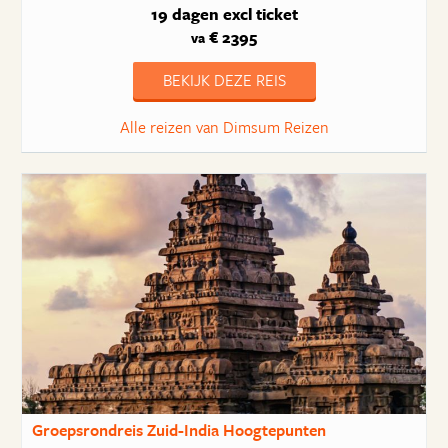
19 dagen
excl ticket
€ 2395
va
BEKIJK DEZE REIS
Alle reizen van Dimsum Reizen
Groepsrondreis Zuid-India Hoogtepunten