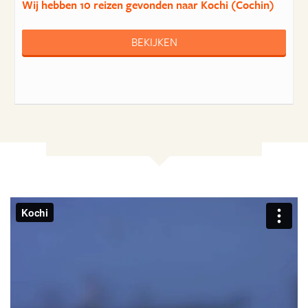
Wij hebben
10 reizen
gevonden naar Kochi (Cochin)
BEKIJKEN