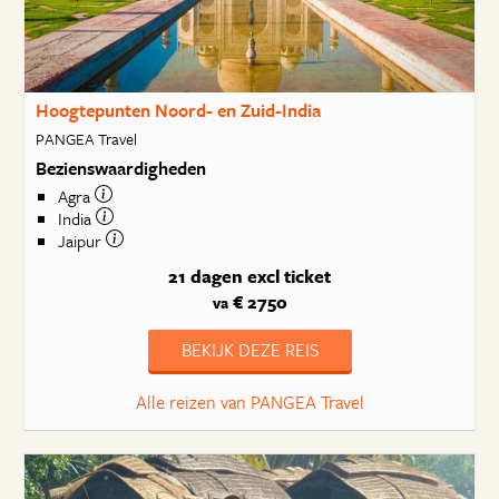
Hoogtepunten Noord- en Zuid-India
PANGEA Travel
Bezienswaardigheden
Agra
India
Jaipur
21 dagen
excl ticket
€ 2750
va
BEKIJK DEZE REIS
Alle reizen van PANGEA Travel