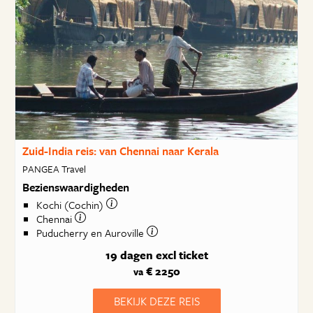
Zuid-India reis: van Chennai naar Kerala
PANGEA Travel
Bezienswaardigheden
Kochi (Cochin)
Chennai
Puducherry en Auroville
19 dagen
excl ticket
€ 2250
va
BEKIJK DEZE REIS