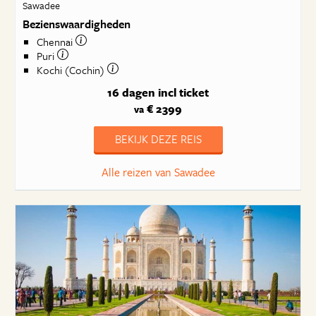
Sawadee
Bezienswaardigheden
Chennai
Puri
Kochi (Cochin)
16 dagen
incl ticket
€ 2399
va
BEKIJK DEZE REIS
Alle reizen van Sawadee