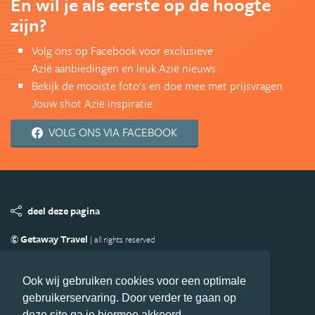
En wil je als eerste op de hoogte
zijn?
Volg ons op Facebook voor exclusieve
Azië aanbiedingen en leuk Azië nieuws.
Bekijk de mooiste foto's en doe mee met prijsvragen.
Jouw shot Azië inspiratie.
VOLG ONS VIA FACEBOOK
deel deze pagina
© Getaway Travel
| all rights reserved
Adverteren
Handige Links
Algemene Voorwaarden
Copyright
Privacy statement
Disclaimer
Cookies
Ook wij gebruiken cookies voor een optimale
gebruikerservaring. Door verder te gaan op
Volg Azie.nl
deze site ga je hiermee akkoord.