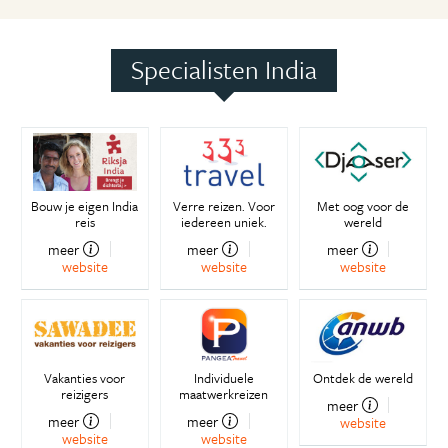
Specialisten India
Bouw je eigen India
Verre reizen. Voor
Met oog voor de
reis
iedereen uniek.
wereld
meer
meer
meer
website
website
website
Vakanties voor
Individuele
Ontdek de wereld
reizigers
maatwerkreizen
meer
meer
meer
website
website
website