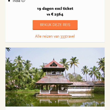
India
19 dagen
excl ticket
€ 2564
va
BEKIJK DEZE REIS
Alle reizen van 333travel