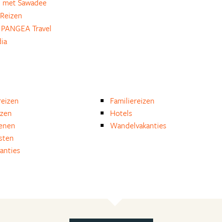
 met Sawadee
Reizen
 PANGEA Travel
dia
eizen
Familiereizen
izen
Hotels
enen
Wandelvakanties
isten
anties