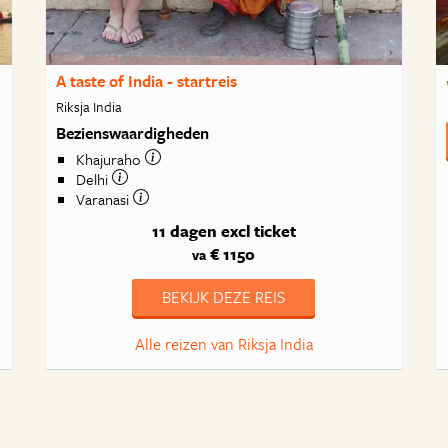
A taste of India - startreis
Riksja India
Bezienswaardigheden
Khajuraho
Delhi
Varanasi
11 dagen
excl ticket
€ 1150
va
BEKIJK DEZE REIS
Alle reizen van Riksja India