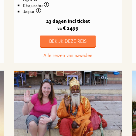
Khajuraho
Jaipur
23 dagen
incl ticket
€ 2499
va
BEKIJK DEZE REIS
Alle reizen van Sawadee