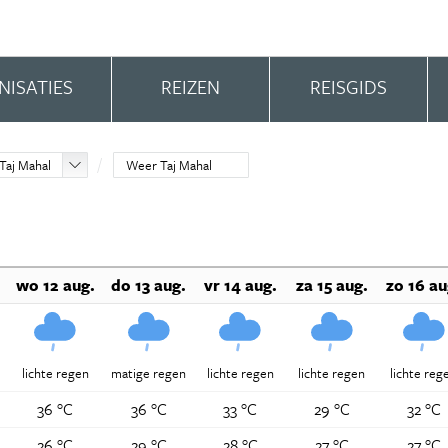
NISATIES
REIZEN
REISGIDS
Taj Mahal
Weer Taj Mahal
wo 12 aug.
do 13 aug.
vr 14 aug.
za 15 aug.
zo 16 au
lichte regen
matige regen
lichte regen
lichte regen
lichte reg
36 °C
36 °C
33 °C
29 °C
32 °C
26 °C
29 °C
28 °C
27 °C
27 °C