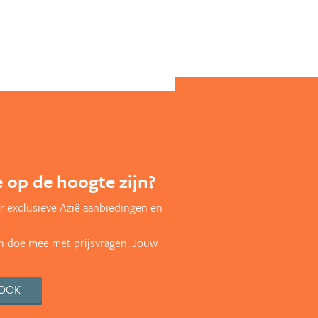
te op de hoogte zijn?
r exclusieve Azië aanbiedingen en
en doe mee met prijsvragen. Jouw
BOOK