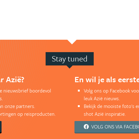
Stay tuned
r Azië?
En wil je als eers
kse nieuwsbrief boordevol
Volg ons op Facebook voo
s.
leuk Azië nieuws.
an onze partners.
Bekijk de mooiste foto's 
kortingen op reisproducten.
shot Azië inspiratie.
VOLG ONS VIA FACE