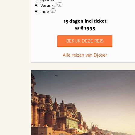
Varanasi
India
15 dagen
incl ticket
€ 1995
va
BEKIJK DEZE REIS
Alle reizen van Djoser