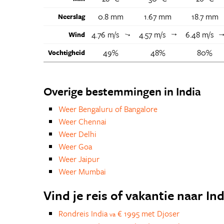
0.8 mm
1.67 mm
18.7 mm
Neerslag
4.76 m/s
4.57 m/s
6.48 m/s
Wind
↑
↑
49%
48%
80%
Vochtigheid
Overige bestemmingen in India
Weer Bengaluru of Bangalore
Weer Chennai
Weer Delhi
Weer Goa
Weer Jaipur
Weer Mumbai
Vind je reis of vakantie naar Ind
Rondreis India
€ 1995 met Djoser
va