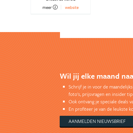
meer
website
Wil jij elke maand naa
Schrijf je in voor de maandelij
foto's, prijsvragen en insider tip
Ook ontvang je speciale deals v
En profiteer je van de leukste 
AANMELDEN NIEUWSBRIEF