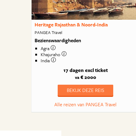
Heritage Rajasthan & Noord-India
PANGEA Travel
Bezienswaardigheden
Agra
Khajuraho
India
17 dagen
excl ticket
€ 2000
va
BEKIJK DEZE REIS
Alle reizen van PANGEA Travel