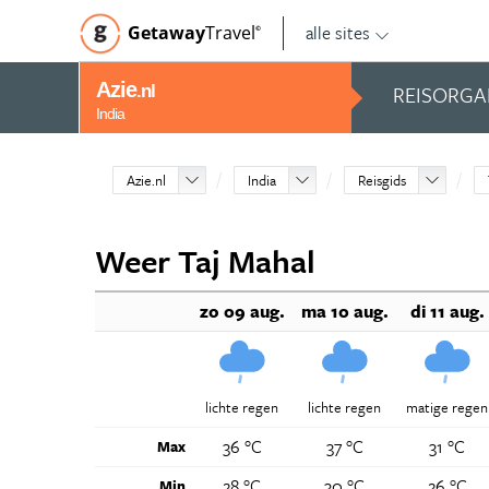
alle sites
Getaway
Travel
©
Azie
REISORGA
.nl
India
Azie.nl
India
Reisgids
Weer Taj Mahal
zo 09 aug.
ma 10 aug.
di 11 aug.
lichte regen
lichte regen
matige regen
36 °C
37 °C
31 °C
Max
28 °C
30 °C
26 °C
Min