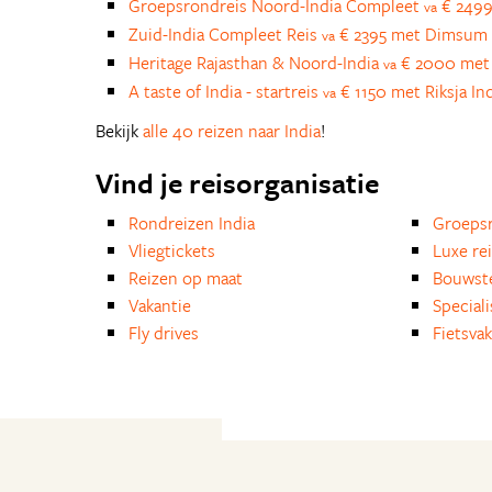
Groepsrondreis Noord-India Compleet
€ 2499
va
Zuid-India Compleet Reis
€ 2395 met Dimsum 
va
Heritage Rajasthan & Noord-India
€ 2000 met
va
A taste of India - startreis
€ 1150 met Riksja In
va
Bekijk
alle 40 reizen naar India
!
Vind je reisorganisatie
Rondreizen India
Groepsr
Vliegtickets
Luxe re
Reizen op maat
Bouwst
Vakantie
Special
Fly drives
Fietsvak