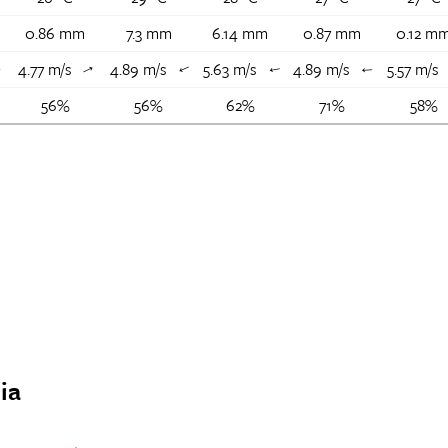
0.86 mm
7.3 mm
6.14 mm
0.87 mm
0.12 m
4.77 m/s
4.89 m/s
5.63 m/s
4.89 m/s
5.57 m/s
↑
↑
↑
↑
↑
56%
56%
62%
71%
58%
ia