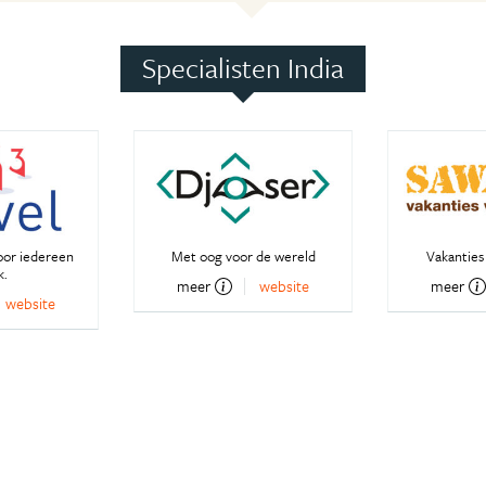
Specialisten India
oor iedereen
Met oog voor de wereld
Vakanties 
k.
meer
website
meer
website