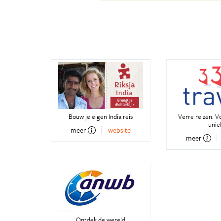
Bouw je eigen India reis
Verre reizen. V
unie
meer
website
meer
Ontdek de wereld