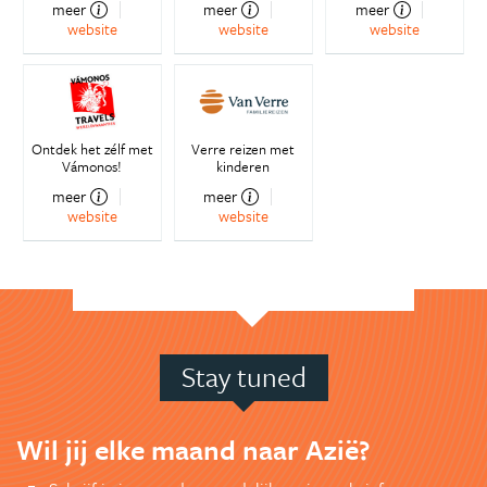
meer
meer
meer
website
website
website
Ontdek het zélf met
Verre reizen met
Vámonos!
kinderen
meer
meer
website
website
Stay tuned
Wil jij elke maand naar Azië?