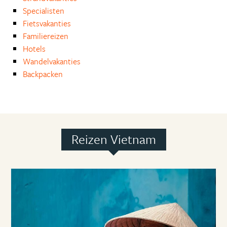
Specialisten
Fietsvakanties
Familiereizen
Hotels
Wandelvakanties
Backpacken
Reizen Vietnam