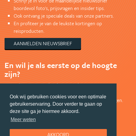
Schrijf je in voor de maandelijkse nieuwsbrief
boordevol foto's, prijsvragen en insider tips.
Ook ontvang je speciale deals van onze partners.
En profiteer je van de leukste kortingen op
reisproducten.
AANMELDEN NIEUWSBRIEF
En wil je als eerste op de hoogte
zijn?
Volg ons op Facebook voor exclusieve
Azië aanbiedingen en leuk Azië nieuws.
Ook wij gebruiken cookies voor een optimale
Bekijk de mooiste foto's en doe mee met prijsvragen.
gebruikerservaring. Door verder te gaan op
Jouw shot Azië inspiratie.
deze site ga je hiermee akkoord.
VOLG ONS VIA FACEBOOK
Meer weten
AKKOORD