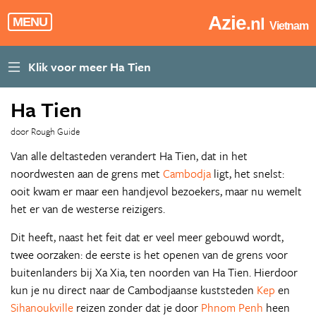
Azie
.nl
MENU
Vietnam
Ha Tien
door Rough Guide
Van alle deltasteden verandert Ha Tien, dat in het
noordwesten aan de grens met
Cambodja
ligt, het snelst:
ooit kwam er maar een handjevol bezoekers, maar nu wemelt
het er van de westerse reizigers.
Dit heeft, naast het feit dat er veel meer gebouwd wordt,
twee oorzaken: de eerste is het openen van de grens voor
buitenlanders bij Xa Xia, ten noorden van Ha Tien. Hierdoor
kun je nu direct naar de Cambodjaanse kuststeden
Kep
en
Sihanoukville
reizen zonder dat je door
Phnom Penh
heen