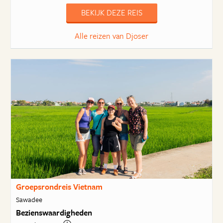
BEKIJK DEZE REIS
Alle reizen van Djoser
Groepsrondreis Vietnam
Sawadee
Bezienswaardigheden