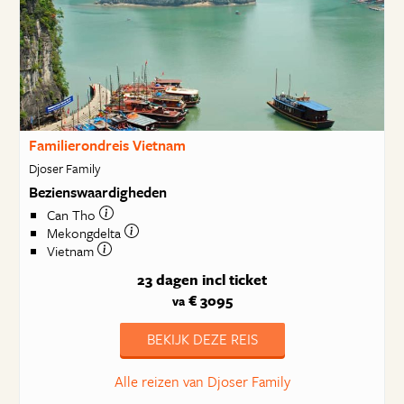
Familierondreis Vietnam
Djoser Family
Bezienswaardigheden
Can Tho
Mekongdelta
Vietnam
23 dagen
incl ticket
€ 3095
va
BEKIJK DEZE REIS
Alle reizen van Djoser Family