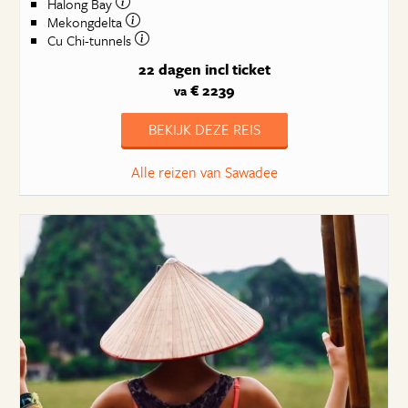
Halong Bay
Mekongdelta
Cu Chi-tunnels
22 dagen
incl ticket
€ 2239
va
BEKIJK DEZE REIS
Alle reizen van Sawadee