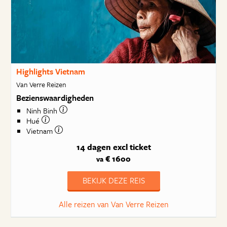
Highlights Vietnam
Van Verre Reizen
Bezienswaardigheden
Ninh Binh
Hué
Vietnam
14 dagen
excl ticket
€ 1600
va
BEKIJK DEZE REIS
Alle reizen van Van Verre Reizen