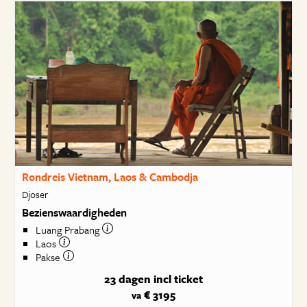
Rondreis Vietnam, Laos & Cambodja
Djoser
Bezienswaardigheden
Luang Prabang
Laos
Pakse
23 dagen
incl ticket
€ 3195
va