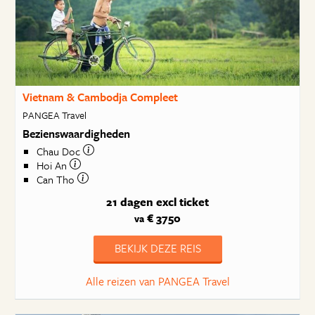
Vietnam & Cambodja Compleet
PANGEA Travel
Bezienswaardigheden
Chau Doc
Hoi An
Can Tho
21 dagen
excl ticket
€ 3750
va
BEKIJK DEZE REIS
Alle reizen van PANGEA Travel