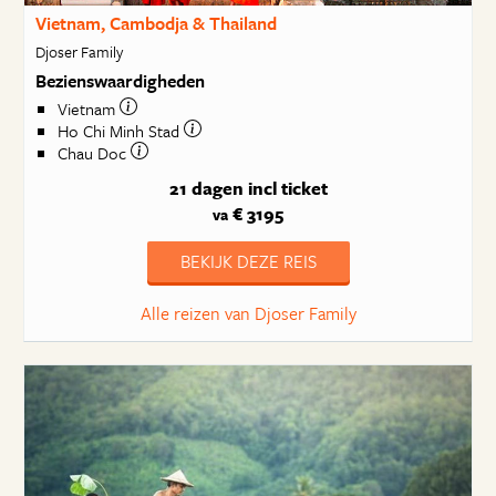
Vietnam, Cambodja & Thailand
Djoser Family
Bezienswaardigheden
Vietnam
Ho Chi Minh Stad
Chau Doc
21 dagen
incl ticket
€ 3195
va
BEKIJK DEZE REIS
Alle reizen van Djoser Family