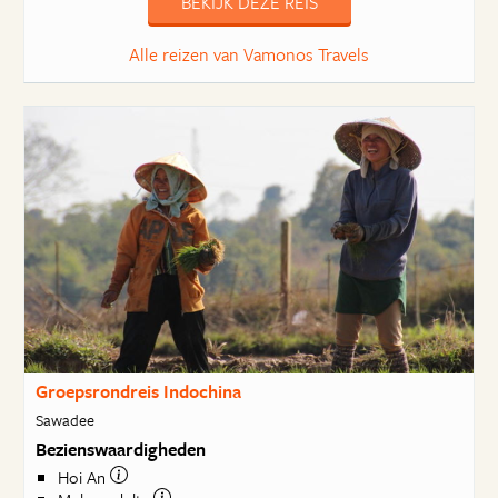
BEKIJK DEZE REIS
Alle reizen van Vamonos Travels
Groepsrondreis Indochina
Sawadee
Bezienswaardigheden
Hoi An