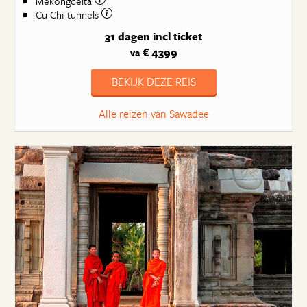
Mekongdelta
Cu Chi-tunnels
31 dagen
incl ticket
€ 4399
va
BEKIJK DEZE REIS
Alle reizen van Sawadee