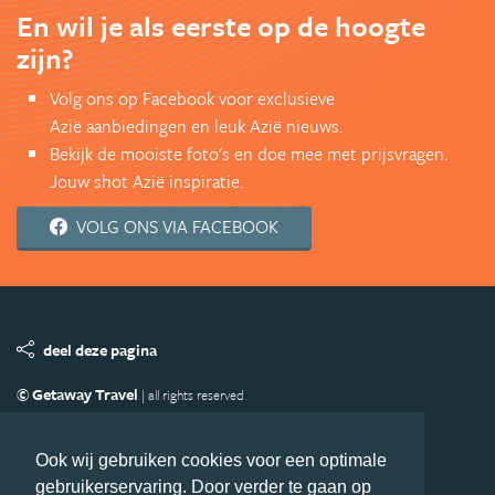
En wil je als eerste op de hoogte
zijn?
Volg ons op Facebook voor exclusieve
Azië aanbiedingen en leuk Azië nieuws.
Bekijk de mooiste foto's en doe mee met prijsvragen.
Jouw shot Azië inspiratie.
VOLG ONS VIA FACEBOOK
deel deze pagina
© Getaway Travel
| all rights reserved
Adverteren
Handige Links
Algemene Voorwaarden
Copyright
Privacy statement
Disclaimer
Cookies
Ook wij gebruiken cookies voor een optimale
gebruikerservaring. Door verder te gaan op
Volg Azie.nl