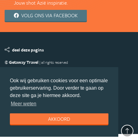
Jouw shot Azië inspiratie.
VOLG ONS VIA FACEBOOK
deel deze pagina
© Getaway Travel
| all rights reserved
Adverteren
Handige Links
Algemene Voorwaarden
Copyright
Privacy statement
Disclaimer
Cookies
Ook wij gebruiken cookies voor een optimale
gebruikerservaring. Door verder te gaan op
Volg Azie.nl
deze site ga je hiermee akkoord.
Nieuwsbrief
Facebook
Meer weten
AKKOORD