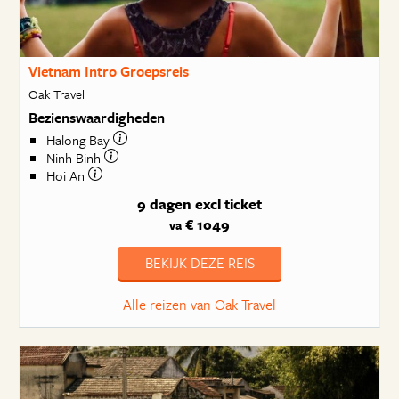
Vietnam Intro Groepsreis
Oak Travel
Bezienswaardigheden
Halong Bay
Ninh Binh
Hoi An
9 dagen
excl ticket
€ 1049
va
BEKIJK DEZE REIS
Alle reizen van Oak Travel