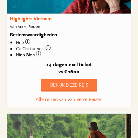
Highlights Vietnam
Van Verre Reizen
Bezienswaardigheden
Hué
Cu Chi-tunnels
Ninh Binh
14 dagen
excl ticket
€ 1600
va
BEKIJK DEZE REIS
Alle reizen van Van Verre Reizen