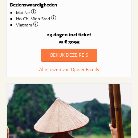
Bezienswaardigheden
Mui Ne
Ho Chi Minh Stad
Vietnam
23 dagen
incl ticket
€ 3095
va
BEKIJK DEZE REIS
Alle reizen van Djoser Family