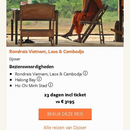
Rondreis Vietnam, Laos & Cambodja
Djoser
Bezienswaardigheden
Rondreis Vietnam, Laos & Cambodja
Halong Bay
Ho Chi Minh Stad
23 dagen
incl ticket
€ 3195
va
BEKIJK DEZE REIS
Alle reizen van Djoser