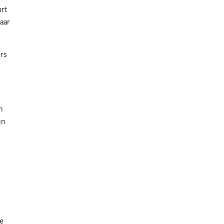
urt
aar
rs
n
jn
de