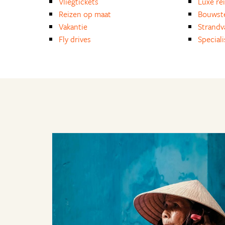
Vliegtickets
Luxe re
Reizen op maat
Bouwst
Vakantie
Strandv
Fly drives
Special