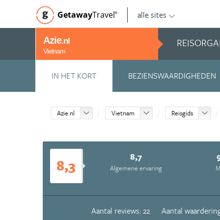
alle sites
Getaway
Travel
©
Azie
REISORGA
.nl
Vietnam
IN HET KORT
BEZIENSWAARDIGHEDEN
Azie.nl
Vietnam
Reisgids
8,7
8,3
Algemene ervaring
M
Aantal reviews: 22
Aantal waardering