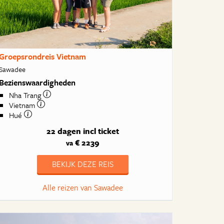
Groepsrondreis Vietnam
Sawadee
Bezienswaardigheden
Nha Trang
Vietnam
Hué
22 dagen
incl ticket
€ 2239
va
BEKIJK DEZE REIS
Alle reizen van Sawadee