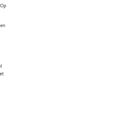
. Op
een
el
et