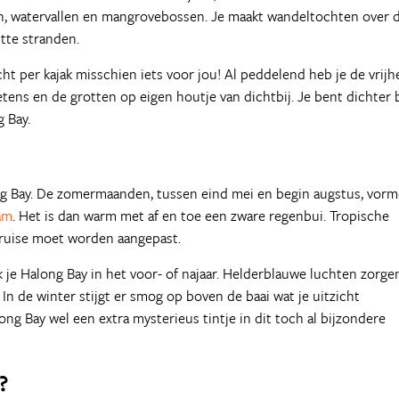
ten, watervallen en mangrovebossen. Je maakt wandeltochten over 
tte stranden.
cht per kajak misschien iets voor jou! Al peddelend heb je de vrijh
etens en de grotten op eigen houtje van dichtbij. Je bent dichter b
 Bay.
ong Bay. De zomermaanden, tussen eind mei en begin augstus, vor
am
. Het is dan warm met af en toe een zware regenbui. Tropische
cruise moet worden aangepast.
je Halong Bay in het voor- of najaar. Helderblauwe luchten zorge
 In de winter stijgt er smog op boven de baai wat je uitzicht
g Bay wel een extra mysterieus tintje in dit toch al bijzondere
?