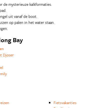
or de mysterieuze kalkformaties.
pad.
gel uit vanaf de boot.
uizen op palen in het water staan.
ngen.
along Bay
zen
t Djoser
el
mily
eizen
Fietsvakanties