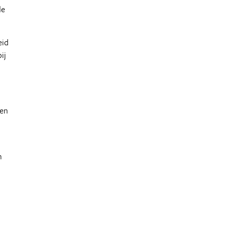
de
eid
ij
men
n