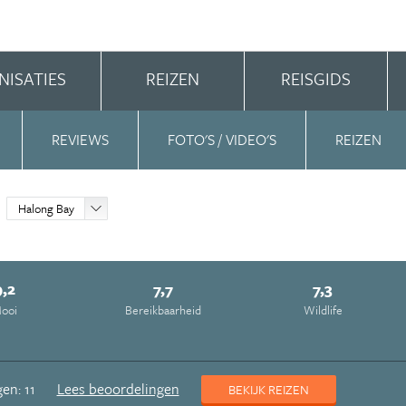
NISATIES
REIZEN
REISGIDS
REVIEWS
FOTO'S / VIDEO'S
REIZEN
Halong Bay
9,2
7,7
7,3
ooi
Bereikbaarheid
Wildlife
en: 11
Lees beoordelingen
BEKIJK REIZEN