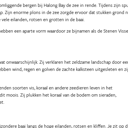
omliggende bergen bij Halong Bay de zee in rende. Tijdens zijn sp
hap. Zijn enorme plons in de zee zorgde ervoor dat stukken grond n
ele eilanden, rotsen en grotten in de baai.
ebben een aparte vorm waardoor ze bijnamen als de Stenen Visse
at onwaarschijnlijk. Zij verklaren het zeldzame landschap door ee
hebben wind, regen en golven de zachte kalksteen uitgesleten en zi
nden soorten vis, koraal en andere zeedieren leven in het
dit moois. Zij plukken het koraal van de bodem om sieraden,
et.
ondere baai langs de hoge eilanden, rotsen en kliffen. Je zit op 