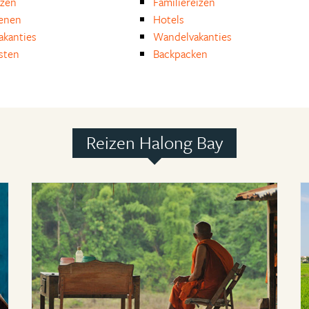
izen
Familiereizen
enen
Hotels
akanties
Wandelvakanties
isten
Backpacken
Reizen Halong Bay