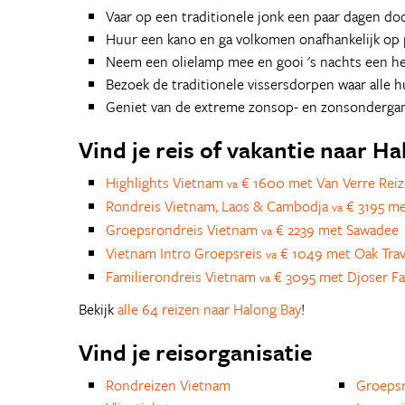
Vaar op een traditionele jonk een paar dagen do
Huur een kano en ga volkomen onafhankelijk op 
Neem een olielamp mee en gooi 's nachts een hen
Bezoek de traditionele vissersdorpen waar alle h
Geniet van de extreme zonsop- en zonsonderga
Vind je reis of vakantie naar H
Highlights Vietnam
€ 1600 met Van Verre Rei
va
Rondreis Vietnam, Laos & Cambodja
€ 3195 me
va
Groepsrondreis Vietnam
€ 2239 met Sawadee
va
Vietnam Intro Groepsreis
€ 1049 met Oak Trav
va
Familierondreis Vietnam
€ 3095 met Djoser Fa
va
Bekijk
alle 64 reizen naar Halong Bay
!
Vind je reisorganisatie
Rondreizen Vietnam
Groepsr