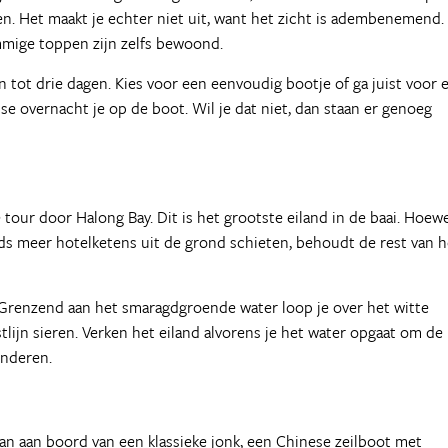
en. Het maakt je echter niet uit, want het zicht is adembenemend
mige toppen zijn zelfs bewoond.
én tot drie dagen. Kies voor een eenvoudig bootje of ga juist voor 
se overnacht je op de boot. Wil je dat niet, dan staan er genoeg
 tour door Halong Bay. Dit is het grootste eiland in de baai. Hoew
eds meer hotelketens uit de grond schieten, behoudt de rest van h
k. Grenzend aan het smaragdgroende water loop je over het witte
tlijn sieren. Verken het eiland alvorens je het water opgaat om de
onderen.
dan aan boord van een klassieke jonk, een Chinese zeilboot met