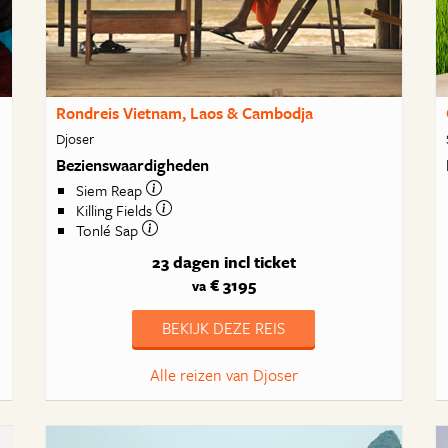
Rondreis Vietnam, Laos & Cambodja
Djoser
Bezienswaardigheden
Siem Reap
Killing Fields
Tonlé Sap
23 dagen
incl ticket
€ 3195
va
BEKIJK DEZE REIS
Alle reizen van Djoser