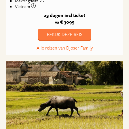
Mekongdelta
Vietnam
23 dagen
incl ticket
€ 3095
va
BEKIJK DEZE REIS
Alle reizen van Djoser Family