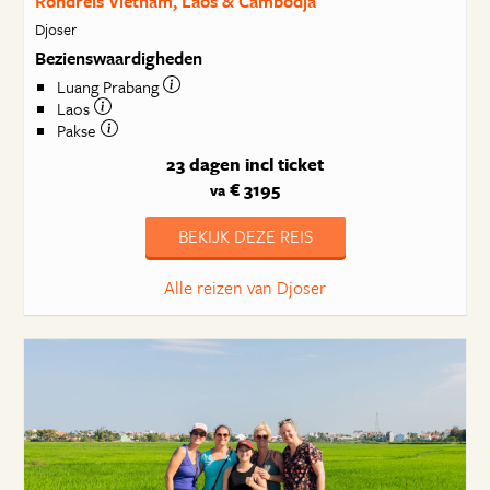
Rondreis Vietnam, Laos & Cambodja
Djoser
Bezienswaardigheden
Luang Prabang
Laos
Pakse
23 dagen
incl ticket
€ 3195
va
BEKIJK DEZE REIS
Alle reizen van Djoser