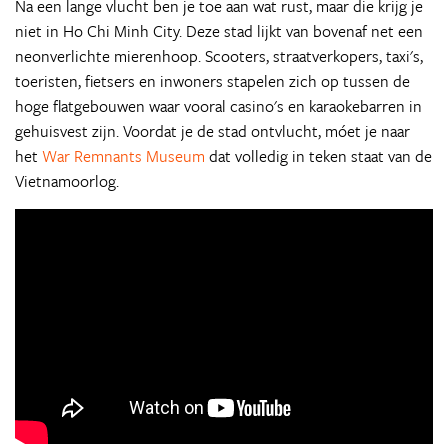
Na een lange vlucht ben je toe aan wat rust, maar die krijg je
niet in Ho Chi Minh City. Deze stad lijkt van bovenaf net een
neonverlichte mierenhoop. Scooters, straatverkopers, taxi's,
toeristen, fietsers en inwoners stapelen zich op tussen de
hoge flatgebouwen waar vooral casino's en karaokebarren in
gehuisvest zijn. Voordat je de stad ontvlucht, móet je naar
het
War Remnants Museum
dat volledig in teken staat van de
Vietnamoorlog.