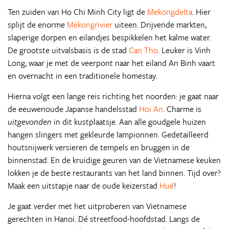
Ten zuiden van Ho Chi Minh City ligt de
Mekongdelta
. Hier
splijt de enorme
Mekongrivier
uiteen. Drijvende markten,
slaperige dorpen en eilandjes bespikkelen het kalme water.
De grootste uitvalsbasis is de stad
Can Tho
. Leuker is Vinh
Long, waar je met de veerpont naar het eiland An Binh vaart
en overnacht in een traditionele homestay.
Hierna volgt een lange reis richting het noorden: je gaat naar
de eeuwenoude Japanse handelsstad
Hoi An
. Charme is
uitgevonden
in dit kustplaatsje. Aan alle goudgele huizen
hangen slingers met gekleurde lampionnen. Gedetailleerd
houtsnijwerk versieren de tempels en bruggen in de
binnenstad. En de kruidige geuren van de Vietnamese keuken
lokken je de beste restaurants van het land binnen. Tijd over?
Maak een uitstapje naar de oude keizerstad
Hué
!
Je gaat verder met het uitproberen van Vietnamese
gerechten in Hanoi. Dé streetfood-hoofdstad. Langs de