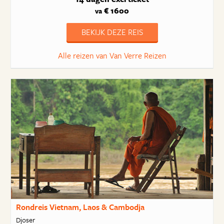
€ 1600
va
BEKIJK DEZE REIS
Alle reizen van Van Verre Reizen
Rondreis Vietnam, Laos & Cambodja
Djoser