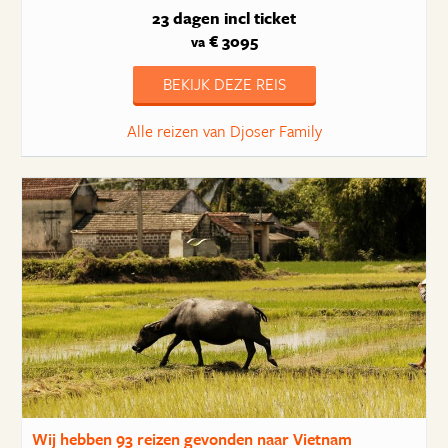
23 dagen
incl ticket
€ 3095
va
BEKIJK DEZE REIS
Alle reizen van Djoser Family
Wij hebben
93 reizen
gevonden naar Vietnam