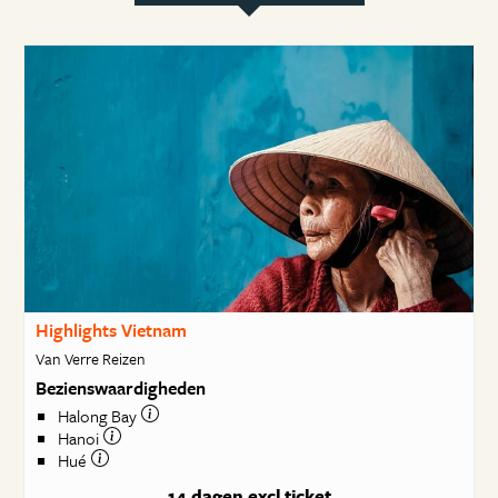
Highlights Vietnam
Van Verre Reizen
Bezienswaardigheden
Halong Bay
Hanoi
Hué
14 dagen
excl ticket