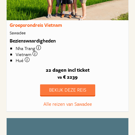
Groepsrondreis Vietnam
Sawadee
Bezienswaardigheden
Nha Trang
Vietnam
Hué
22 dagen
incl ticket
€ 2239
va
BEKIJK DEZE REIS
Alle reizen van Sawadee