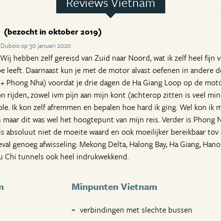
Reviews Vietnam
s
(bezocht in oktober 2019)
Dubois op 30 januari 2020
 Wij hebben zelf gereisd van Zuid naar Noord, wat ik zelf heel fijn
 leeft. Daarnaast kun je met de motor alvast oefenen in andere de
 + Phong Nha) voordat je drie dagen de Ha Giang Loop op de moto
 kon rijden, zowel ivm pijn aan mijn kont (achterop zitten is veel m
le. Ik kon zelf afremmen en bepalen hoe hard ik ging. Wel kon ik 
 maar dit was wel het hoogtepunt van mijn reis. Verder is Phong 
f is absoluut niet de moeite waard en ook moeilijker bereikbaar t
geval genoeg afwisseling: Mekong Delta, Halong Bay, Ha Giang, Han
u Chi tunnels ook heel indrukwekkend.
m
Minpunten Vietnam
verbindingen met slechte bussen