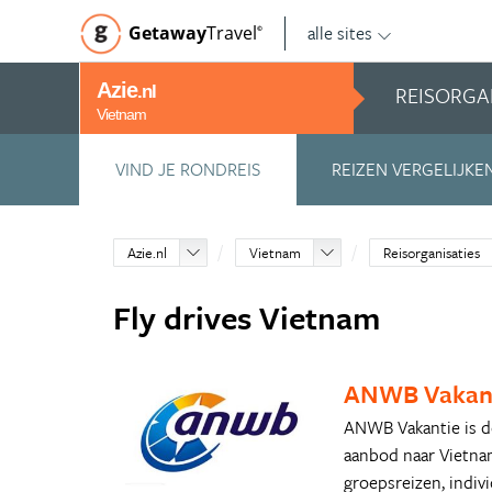
alle sites
Getaway
Travel
©
Azie
REISORGA
.nl
Vietnam
VIND JE RONDREIS
REIZEN VERGELIJKE
Azie.nl
Vietnam
Reisorganisaties
Fly drives Vietnam
ANWB Vakan
ANWB Vakantie is dé
aanbod naar Vietnam
groepsreizen, indivi