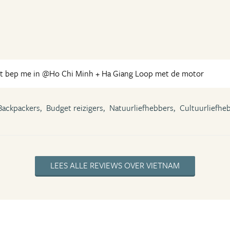
t bep me in @Ho Chi Minh + Ha Giang Loop met de motor
Backpackers,
Budget reizigers,
Natuurliefhebbers,
Cultuurliefhe
LEES ALLE REVIEWS OVER VIETNAM