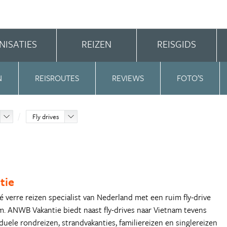
NISATIES
REIZEN
REISGIDS
N
REISROUTES
REVIEWS
FOTO’S
Fly drives
tie
 verre reizen specialist van Nederland met een ruim fly-drive
. ANWB Vakantie biedt naast fly-drives naar Vietnam tevens
duele rondreizen, strandvakanties, familiereizen en singlereizen