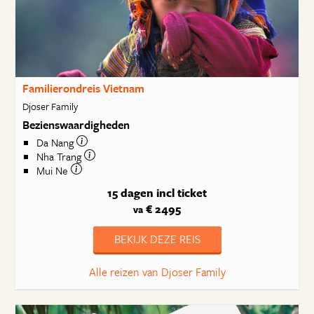
Familierondreis Vietnam
Djoser Family
Bezienswaardigheden
Da Nang
Nha Trang
Mui Ne
15 dagen
incl ticket
€ 2495
va
BEKIJK DEZE REIS
Alle reizen van Djoser Family