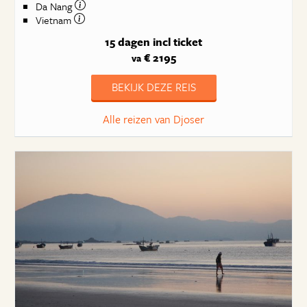
Da Nang
Vietnam
15 dagen
incl ticket
€ 2195
va
BEKIJK DEZE REIS
Alle reizen van Djoser