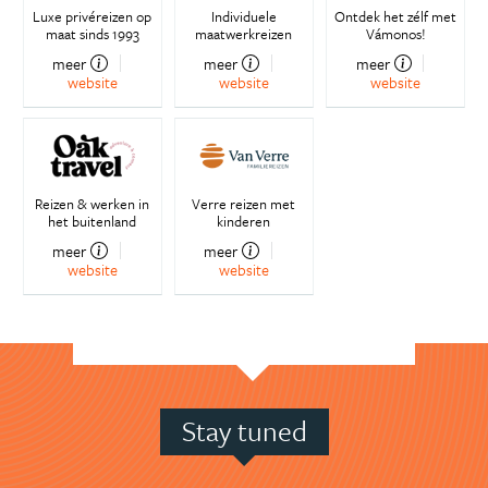
Luxe privéreizen op
Individuele
Ontdek het zélf met
maat sinds 1993
maatwerkreizen
Vámonos!
meer
meer
meer
website
website
website
Reizen & werken in
Verre reizen met
het buitenland
kinderen
meer
meer
website
website
Stay tuned