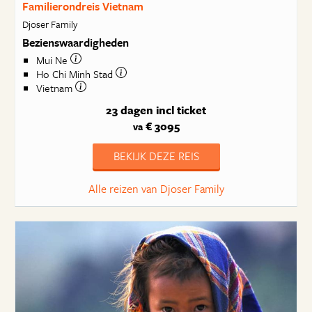
Familierondreis Vietnam
Djoser Family
Bezienswaardigheden
Mui Ne
Ho Chi Minh Stad
Vietnam
23 dagen
incl ticket
€ 3095
va
BEKIJK DEZE REIS
Alle reizen van Djoser Family