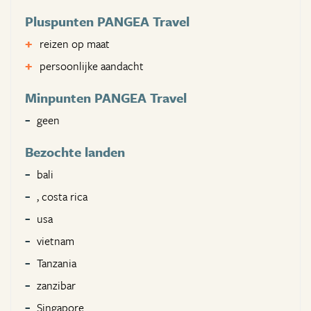
Pluspunten PANGEA Travel
reizen op maat
persoonlijke aandacht
Minpunten PANGEA Travel
geen
Bezochte landen
bali
, costa rica
usa
vietnam
Tanzania
zanzibar
Singapore