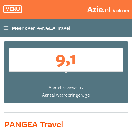
Azie
.nl
MENU
Vietnam
9,1
Aantal reviews: 17
Aantal waarderingen: 30
PANGEA Travel