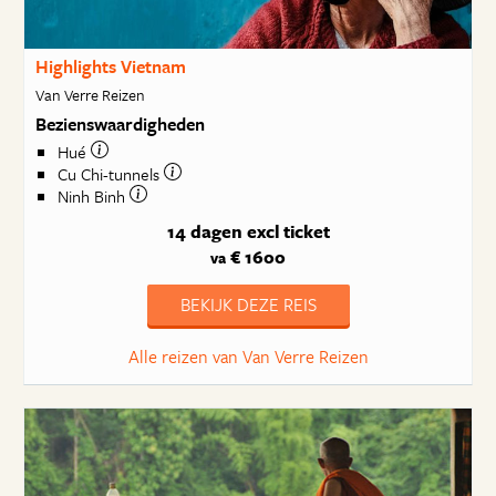
Highlights Vietnam
Van Verre Reizen
Bezienswaardigheden
Hué
Cu Chi-tunnels
Ninh Binh
14 dagen
excl ticket
€ 1600
va
BEKIJK DEZE REIS
Alle reizen van Van Verre Reizen