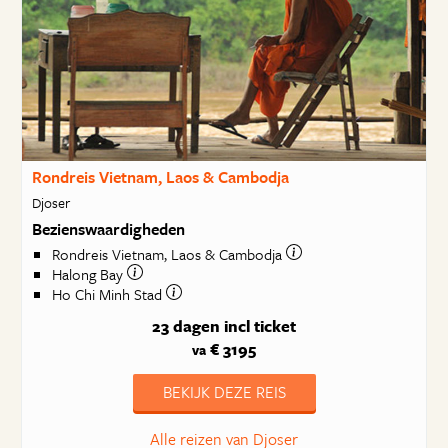
Rondreis Vietnam, Laos & Cambodja
Djoser
Bezienswaardigheden
Rondreis Vietnam, Laos & Cambodja
Halong Bay
Ho Chi Minh Stad
23 dagen
incl ticket
€ 3195
va
BEKIJK DEZE REIS
Alle reizen van Djoser