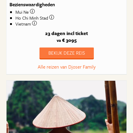
Bezienswaardigheden
Mui Ne
Ho Chi Minh Stad
Vietnam
23 dagen
incl ticket
€ 3095
va
BEKIJK DEZE REIS
Alle reizen van Djoser Family