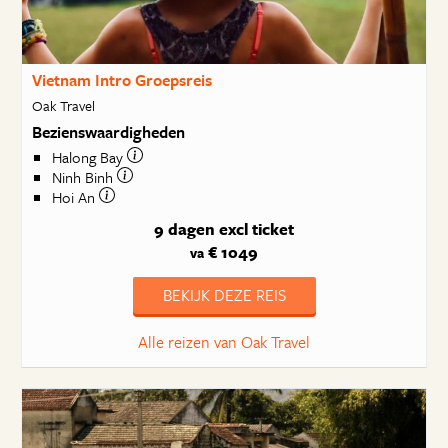
Vietnam Intro Groepsreis
Oak Travel
Bezienswaardigheden
Halong Bay
Ninh Binh
Hoi An
9 dagen
excl ticket
€ 1049
va
BEKIJK DEZE REIS
Alle reizen van Oak Travel