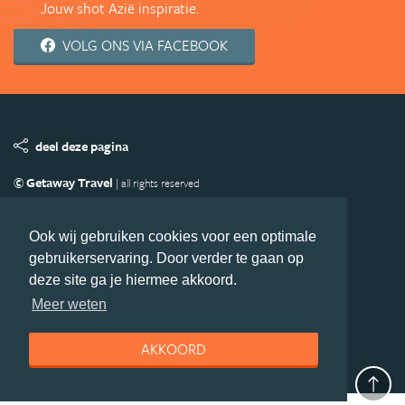
Jouw shot Azië inspiratie.
VOLG ONS VIA FACEBOOK
deel deze pagina
© Getaway Travel
| all rights reserved
Adverteren
Handige Links
Algemene Voorwaarden
Copyright
Privacy statement
Disclaimer
Cookies
Ook wij gebruiken cookies voor een optimale
gebruikerservaring. Door verder te gaan op
Volg Azie.nl
deze site ga je hiermee akkoord.
Nieuwsbrief
Facebook
Meer weten
AKKOORD